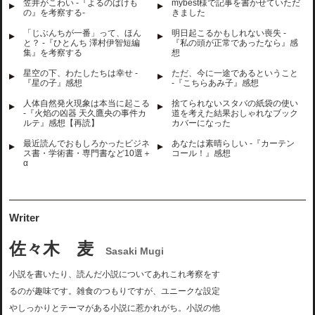
笠井がこわい -『よるのばけも
mybest様で記事を書かせていただ
の』を考察する-
きました
「じぶんちが一番」って、ほん
明日起こるかもしれない喪失 -
と？ -『ひとんち 澤村伊智短編
『私の頭が正常であったなら』感
集』を考察する
想
星空の下、わたしたちは幸せ -
ただ、今に一途であるということ
『星の子』感想
-『こちらあみ子』感想
人体自然発火現象は本当に起こる
捨てられないスタバの紙袋の使い
-『火焰の凶器 天久鷹央の事件カ
道を考えた結果おしゃれなブック
ルテ』感想【再読】
カバーになった
最近読んでおもしろかったビジネ
あなたは素晴らしい -『カーテン
ス書・学術書・専門書など10選＋
コール！』感想
α
Writer
佐々木 麦
Sasaki Mugi
小説を書いたり、読んだ小説についてあれこれ考察をす
るのが趣味です。雑食のつもりですが、ユニークな設定
やしっかりとテーマがある小説に惹かれがち。小説の他