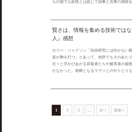
ちの国でも妖怪とは総じて凶事と吉事の側面を併
賢さは、情報を集める技術ではな
人』感想
ホリー・ジャクソン『自由研究には向かない
姿が胸を打つ」とあって、他所でもそのあた
次々と浮かびあがる容疑者たちや被害者の秘
かなかった。相棒となるラヴィとのやりとりも微
1
2
3
…
次へ
最後へ