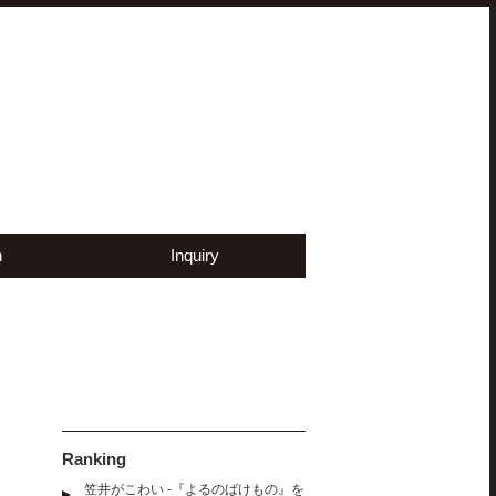
n
Inquiry
Ranking
笠井がこわい -『よるのばけもの』を