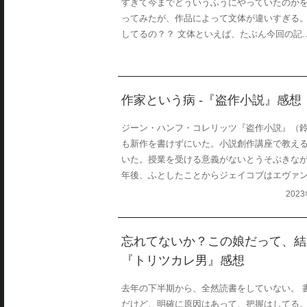
すぎて今までどういうふうにやっていたのか
ってみたが、作品によって文体が違いすぎる。な
してるの？？ 文体といえば、たぶん今回の記..
作家という病 -『盗作小説』感想
ジーン・ハンフ・コレリッツ『盗作小説』（鈴
も新作を書けずにいた。小説創作講座で教え
いた。授業を受ける意義がないとうそぶきな
年後、ふとしたことからジェイコブはエヴァンが
202
忘れてないか？この娘だって、結
『トリツカレ男』感想
去年の下半期から、全然読書をしていない。 
だけど、明確に原因はあって、把握はしてる。