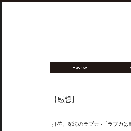
Review
【感想】
拝啓、深海のラブカ -『ラブカ