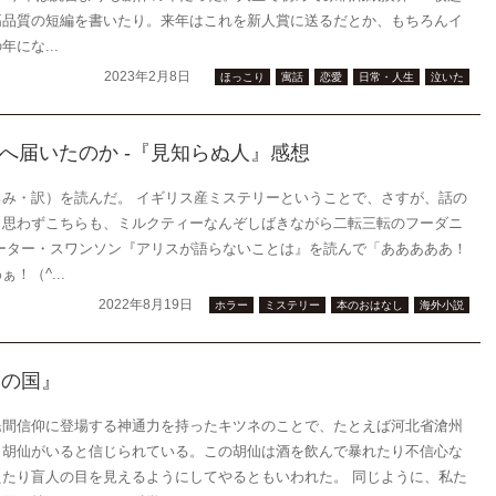
高品質の短編を書いたり。来年はこれを新人賞に送るだとか、もちろんイ
にな...
2023年2月8日
ほっこり
寓話
恋愛
日常・人生
泣いた
へ届いたのか -『見知らぬ人』感想
み・訳）を読んだ。 イギリス産ミステリーということで、さすが、話の
。思わずこちらも、ミルクティーなんぞしばきながら二転三転のフーダニ
ーター・スワンソン『アリスが語らないことは』を読んで「あああああ！
！（^...
2022年8月19日
ホラー
ミステリー
本のおはなし
海外小説
沼の国』
民間信仰に登場する神通力を持ったキツネのことで、たとえば河北省滄州
ら胡仙がいると信じられている。この胡仙は酒を飲んで暴れたり不信心な
たり盲人の目を見えるようにしてやるともいわれた。 同じように、私た