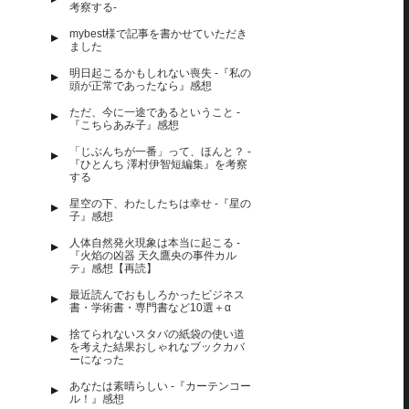
考察する-
mybest様で記事を書かせていただき
ました
明日起こるかもしれない喪失 -『私の
頭が正常であったなら』感想
ただ、今に一途であるということ -
『こちらあみ子』感想
「じぶんちが一番」って、ほんと？ -
『ひとんち 澤村伊智短編集』を考察
する
星空の下、わたしたちは幸せ -『星の
子』感想
人体自然発火現象は本当に起こる -
『火焰の凶器 天久鷹央の事件カル
テ』感想【再読】
最近読んでおもしろかったビジネス
書・学術書・専門書など10選＋α
捨てられないスタバの紙袋の使い道
を考えた結果おしゃれなブックカバ
ーになった
あなたは素晴らしい -『カーテンコー
ル！』感想