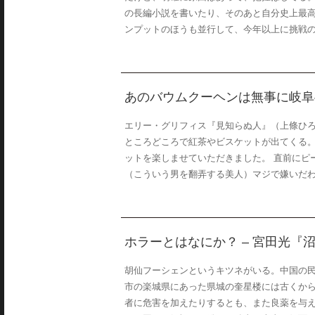
の長編小説を書いたり、そのあと自分史上最
ンプットのほうも並行して、今年以上に挑戦の年
あのバウムクーヘンは無事に岐阜
エリー・グリフィス『見知らぬ人』（上條ひろ
ところどころで紅茶やビスケットが出てくる
ットを楽しませていただきました。 直前にピ
（こういう男を翻弄する美人）マジで嫌いだわぁ
ホラーとはなにか？ – 宮田光『
胡仙フーシェンというキツネがいる。中国の
市の楽城県にあった県城の奎星楼には古くか
者に危害を加えたりするとも、また良薬を与え