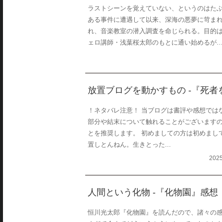
ラストシーンを覚えていない、というのはたぶ
ある事件に遭遇して以来、深海の悪夢に苛ま
れ、音楽教室の潜入調査を命じられる。目的
ェロ講師・浅葉桜太郎のもとに通い始めるが……
放置ブログを動かすもの -『死
！ネタバレ注意！ 当ブログは書評や感想では
部分や結末について触れることがございます
とを推奨します。 初めましての方は初めまし
置しとんねん。生きとった...
202
人間という化物 -『化物園』感想
恒川光太郎『化物園』を読んだので、諸々の感