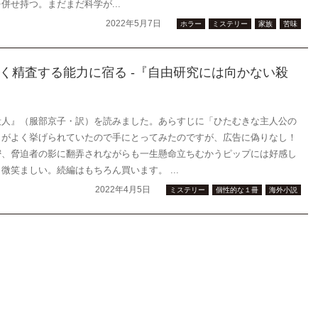
せ持つ。まだまだ科学が...
2022年5月7日
ホラー
ミステリー
家族
苦味
く精査する能力に宿る -『自由研究には向かない殺
殺人』（服部京子・訳）を読みました。あらすじに「ひたむきな主人公の
りがよく挙げられていたので手にとってみたのですが、広告に偽りなし！
密、脅迫者の影に翻弄されながらも一生懸命立ちむかうピップには好感し
笑ましい。続編はもちろん買います。 ...
2022年4月5日
ミステリー
個性的な１冊
海外小説