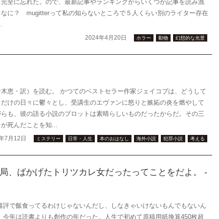
を完全に忘れた。ので、最新記事やランキングからいくつか記事を読み漁
に？ mugitterって私の知らないところで５人くらい別のライター存在
.
2024年4月20日
ホラー
動物
幻想的な光景
木恵・訳）を読む。 かつてのベストセラー作家ジェイコブは、どうして
るだけの日々に鬱々とし、受講生のエヴァンに怒りと嫉妬の炎を燃やして
がらも、彼の語る小説のプロットは素晴らしいものだったからだ。その三
死んだことを知...
3年7月12日
ミステリー
日常・人生
本のおはなし
海外小説
犯罪小説
考える
局、ばかげたトリツカレ女だったってことをだよ。 -
書評で飯食ってるわけじゃないんだし、しなきゃいけないもんでもないん
 今年は読書よりも創作の年だった。人生で初めて原稿用紙換算450枚超