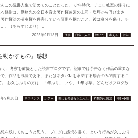
んこの読書人生で初めてのことだった。 少年時代、チェロ教室の帰りに
れる橘樹は、勤務先の全日本音楽著作権連盟の上司・塩坪から呼び出さ
は著作権法の演奏権を侵害している証拠を掴むこと。彼は身分を偽り、チ
。（あらすじより） ...
2025年9月18日
仕事
日常・人生
泣いた
考える
苦味
者を動かすもの』感想
なく、考察を前提とした読書ブログです。記事では予告なく作品の重要な
ので、作品を既読である、またはネタバレを承諾する場合のみ閲覧するこ
て。 お久しぶりの方は、１年ぶり。 いや、１年は草。どんだけブログ放
5年9月18日
サスペンス
ホラー
世にも奇妙なおはなし
幻想的な光景
海外小説
想を残しておこうと思う。 ブログに感想を書く、という行為が久しぶり