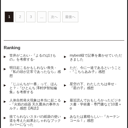
1
2
3
…
次へ
最後へ
Ranking
笠井がこわい -『よるのばけも
mybest様で記事を書かせていただ
の』を考察する-
きました
明日起こるかもしれない喪失 -
ただ、今に一途であるということ
『私の頭が正常であったなら』感
-『こちらあみ子』感想
想
「じぶんちが一番」って、ほん
星空の下、わたしたちは幸せ -
と？ -『ひとんち 澤村伊智短編
『星の子』感想
集』を考察する
人体自然発火現象は本当に起こる
最近読んでおもしろかったビジネ
-『火焰の凶器 天久鷹央の事件カ
ス書・学術書・専門書など10選＋
ルテ』感想【再読】
α
捨てられないスタバの紙袋の使い
あなたは素晴らしい -『カーテン
道を考えた結果おしゃれなブック
コール！』感想
カバーになった