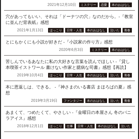
2021年12月10日
ミステリー
恋愛
本のおはなし
穴があってもいい、それは「ドーナツの穴」なのだから。-『教室
に並んだ背表紙』感想
2021年1月13日
ほっこり
日常・人生
本のおはなし
泣いた
青春
とにもかくにも小説が好きだ -『小説家の作り方』感想
2020年6月3日
ミステリー
本のおはなし
苦しんでいるあなたに私の大好きな言葉を読んでほしい -『貸し
本喫茶イストワール 書けない作家と臆病な司書』感想【再読】
2019年10月4日
ほっこり
日常・人生
本のおはなし
泣いた
青春
本に恩返しは、できる。 -『神さまのいる書店 まほろばの夏』感
想
2019年3月19日
ファンタジー
本のおはなし
泣いた
青春
あまくて、つめたくて、やさしい -『金曜日の本屋さん 冬のバニ
ラアイス』感想
2018年12月1日
ほっこり
仕事
日常・人生
本のおはなし
泣いた