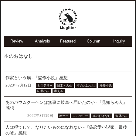
Review
Analysis
Featured
Column
Inquiry
本のおはなし
作家という病 -『盗作小説』感想
2023年7月12日
ミステリー
日常・人生
本のおはなし
海外小説
犯罪小説
考える
あのバウムクーヘンは無事に岐阜へ届いたのか -『見知らぬ人』
感想
2022年8月19日
ホラー
ミステリー
本のおはなし
海外小説
人は得てして、なりたいものになれない -『偽恋愛小説家、最後
の嘘』感想