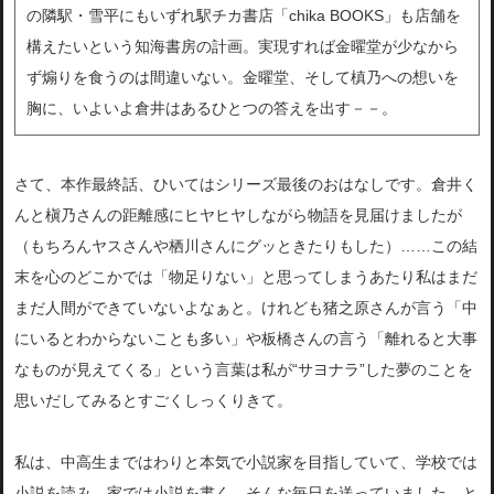
の隣駅・雪平にもいずれ駅チカ書店「chika BOOKS」も店舗を
構えたいという知海書房の計画。実現すれば金曜堂が少なから
ず煽りを食うのは間違いない。金曜堂、そして槙乃への想
いを
胸に、いよいよ倉井はあるひとつの答えを出す－－。
さて、本作最終話、ひいてはシリーズ最後のおはなしです。倉井く
んと槇乃さんの距離感にヒヤヒヤしな
がら物語を見届けましたが
（もちろんヤスさんや栖川さんにグッときたりもした）……この結
末を心のどこかでは「物足りない」と思ってしま
うあたり私はまだ
まだ人間ができていないよなぁと。けれども猪之原さんが言う「中
にいるとわからないことも多い」や
板橋さんの言う「離れると大事
なものが見えてくる」という言葉は
私が“サヨナラ”した夢のことを
思いだしてみるとすごくしっくり
きて。
私は、中高生まではわりと本気で小説家を目指していて、学校では
小説を読み、家では小説を書く、そんな毎日を送っていました。
と