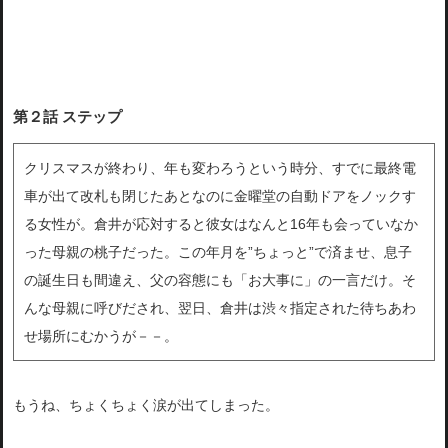
第２話 ステップ
クリスマスが終わり、年も変わろうという時分、すでに最終電
車が
出て改札も閉じたあとなのに金曜堂の自動ドアをノックす
る女性が
。倉井が応対すると彼女はなんと16年も会っていなか
った母親の
桃子だった。この年月を”ちょっと”で済ませ、息子
の誕生日も間
違え、父の容態にも「お大事に」の一言だけ。そ
んな母親に呼びだ
され、翌日、倉井は渋々指定された待ちあわ
せ場所にむかうが－－
。
もうね、ちょくちょく涙が出てしまった。