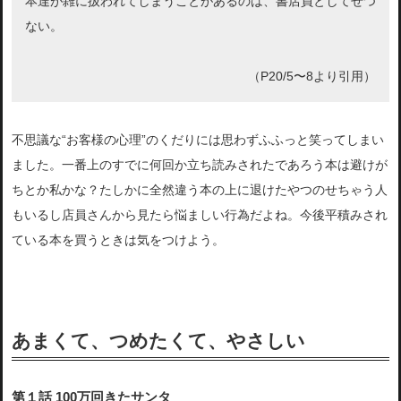
本達が雑に扱われてしまうことがあるのは、書店員としてせつ
ない。
（P20/5〜8より引用）
不思議な“お客様の心理”のくだりには思わずふふっと笑ってしまい
ました。一番上のすでに何回か立ち読みされたであろう本は避けが
ちとか私かな？たしかに全然違う本の上に退けたやつのせちゃう人
もいるし店員さんから見たら悩ましい行為だよね。今後平積みされ
ている本を買うときは気をつけよう。
あまくて、つめたくて、やさしい
第１話 100万回きたサンタ