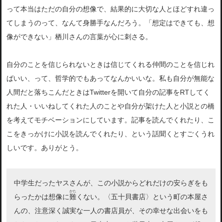
って本当はただの自
分の想像で、結果的に大切な人とほどすれ違っ
てしまうのって、
なんて身勝手なんだろう。「想定はできても、
想
像ができない」栖川さんの言葉が心に刺さる。
自分のことを信じられないときは信じてくれる仲間のことを信じれ
ばいい、って、哲学的でもあってなんかいいな。私も自分が無能な
人間だと落ちこんだときはTwitterを開いて自分の記事をRTしてく
れた人・い
いねしてくれた人のことや自分が架けた人と小説との橋
を考えてモ
チベーションにしています。記事を読んでくれたり、こ
こをきっかけに小説を読んでくれたり、という話聞
くとすごくうれ
しいです。ありがとう。
中学生だったヤスさんが、この小説からどれだけの安らぎをも
かた
らっ
たかは想像に
難
くない。〈五十貝書店〉という町の本屋さ
んの、注
意深く誠実な一人の書店員が、その幸せな出会いをも