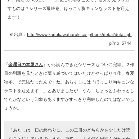
すものは？シリーズ最終巻、ほっこり胸キュンなラストを迎え
ます！
※出典：
http://www.kadokawaharuki.co.jp/book/detail/detail.ph
p?no=5744
『
金曜日の本屋さん
』から読んできたシリーズもついに完結。２作
目の副題を見たときに薄々感づいてはいたけどやっぱり４作、春夏
秋冬、で完結だったんですね。あらすじには「ほっこり胸キュンな
ラストを迎えます！」とありましたが、うん、ちょっとふわっとし
てたかなという印象もありますがすっきり完結したのではないでし
ょうか。
「あたしは一日の終わりに、この二冊のどちらかを少しだけ読
むことにしているの。ええ、毎晩よ。もう何百回読んだかわか