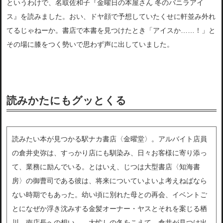
というわけで、名取佐和子『金曜日の本屋さん 冬のバニラアイ
ス』を読みました。おい、ドヤ顔で予想していたくせに軒並み外れ
てるじゃねーか。書店で本書を見つけたとき「アイスか……！」と
その場に膝をつく勢いで思わず声に出していました。
読みかたにもグッとくる
読みたい本が見つかる駅ナカ書店〈金曜堂〉。アルバイト店員
の倉井史弥は、すっかり店にも馴染み、日々お客様に寄り添っ
て、業務に励んでいる。とはいえ、じつは大型書店〈知海書
房〉の御曹司である彼は、将来についていよいよ考えねばなら
ない時期でもあった。幼い頃に別れた母との再会、イベントご
とになぜか浮き沈みする金髪オーナー・ヤスとそれを案じる栖
川、南店長への想い……大忙しの冬をこえて、倉井が見つけ出