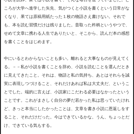
ころが大学へ進学した矢先、気
がつくと小説を書くという日常がな
くなり、果ては原稿用紙たった
１枚の物語さえ書けない。それで
も、
本を読む習慣だけは残りました。昔取った杵柄というやつで、
せめ
て文章に携わる人生でありたいと、そこから、読んだ本の感想
を書
くことをはじめます。
中にいるとわからないことも多い。離れると大事なものが見えてく
る。－－私が小説を書くことを辞め、小説を読むことを選んだとき
に見えてきたこと。それは、物語と私の気持ち、あとは
それらを誠
実に表現しつづけること、それだけあれば私は大丈夫だ、
というこ
とでした。端的に言えば、小説家にこだわる必要はなかった
という
ことです。これがまさしく自分の夢だ若かった私は思っていたけれ
ど、き
っと本当にしたかったことは、文章を書き小説に恩返しをす
ること、それだけだった。
今はできているかな。うん、ちょっとだ
け、できている気もする。