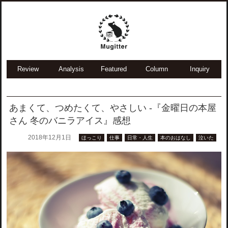
Review
Analysis
Featured
Column
Inquiry
あまくて、つめたくて、やさしい -『金曜日の本屋
さん 冬のバニラアイス』感想
2018年12月1日
ほっこり
仕事
日常・人生
本のおはなし
泣いた