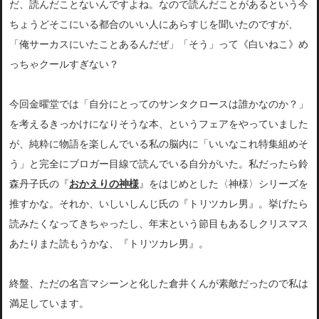
だ、読んだことないんですよね。なので読んだことがあるという今
ちょうどそこにいる都合のいい人にあらすじを聞いたのですが、
「俺サーカスにいたことあるんだぜ」「そう」って《白いねこ》め
っちゃクールすぎない？
今回金曜堂では「自分にとってのサンタクロースは誰かなのか？」
を考えるきっかけになりそうな本、というフェアをやっていました
が、純粋に物語を楽しんでいる私の脳内に「いいなこれ特集組めそ
う」と完全にブロガー目線で読んでいる自分がいた。私だったら鈴
森丹子氏の『
おかえりの神様
』をはじめとした〈神様〉シリーズを
推すかな。それか、いしいしんじ氏の『トリツカレ男』。挙げたら
読みたくなってきちゃったし、年末という節目もあるしクリスマス
あたりまた読もうかな、『トリツカレ男』。
終盤、ただの名言マシーンと化した倉井くんが素敵だったので私は
満足しています。