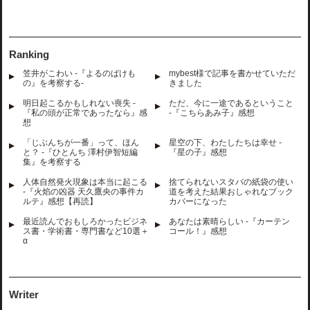
Ranking
笠井がこわい -『よるのばけも
mybest様で記事を書かせていただ
の』を考察する-
きました
明日起こるかもしれない喪失 -
ただ、今に一途であるということ
『私の頭が正常であったなら』感
-『こちらあみ子』感想
想
「じぶんちが一番」って、ほん
星空の下、わたしたちは幸せ -
と？ -『ひとんち 澤村伊智短編
『星の子』感想
集』を考察する
人体自然発火現象は本当に起こる
捨てられないスタバの紙袋の使い
-『火焰の凶器 天久鷹央の事件カ
道を考えた結果おしゃれなブック
ルテ』感想【再読】
カバーになった
最近読んでおもしろかったビジネ
あなたは素晴らしい -『カーテン
ス書・学術書・専門書など10選＋
コール！』感想
α
Writer