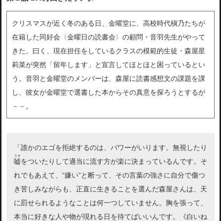
クリスマスが近く冬のある日、金曜堂に、高校時代槇乃たちが
在籍した同好会〈金曜日の読書会〉の顧問・音羽先生がやって
きた。曰く、現在担任をしているクラスの模範的生徒・森屋星
莉菜が突然「留年します」と宣言してほとほと困っているとい
う。音羽と金曜堂のメンバーは、森屋に読書感想文の課題を課
し、彼女が金曜堂で選書した本からその真意を探ろうとするが
－－。
「誰かのエゴを拒絶するのは、パワーがいります。無視したり
うそ
嘘
をついたりして適当に流す方が楽に決まっているんです。そ
れでもあえて、“嫌い”と断って、その言葉の強さに自分で傷つ
き苦しみながらも、正直に生きることを選んだ森屋さんは、天
に罰せられるようなことは何一つしていません。胸を張って、
本当に好きな人や物が現れる日を待てばいいんです。《白いね