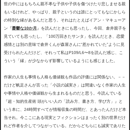
世の中にはもちろん親不孝な子供や子供を傷つけたり悲しませる親
もいるけれど、やっぱり
、親子というのは誰にとってもなにかしら
の特別な縁があるんだと思う。それはたとえばイアン・マキューア
ン『
憂鬱な10か月
』を読んだときにも思ったし、今回、倉井親子を
見て
いても思ったし。「100万回きたサンタ」を読んだとき、恋愛
感情とは別の意味で倉井くんが森屋さんに“惹かれていた”ように見
受けられたんだけど、
それって私はP109/L6〜8を読んだ感じ、こ
ういう「縁」が少なか
らず影響しているようにも感じました。
作家の人生も事情も人格も価値観も作品の評価には関係ない。－－
だけ
ど帆足さんが言った「小説の誠実さ」は間違いなく作家の人生
や事
情や人格や価値観から生まれるものだと思う。今読んでいる
『超・知的生産術 頭がいい人の「読み方、書き方、学び方」』と
いう本に、24時間すべてが情報収集の時間だ、とあったんだけど本
当それ。今
ここにある現実とフィクションはまったく別の世界だけ
れど作者を
介してつながっている。だからどちらにも誠実でありた