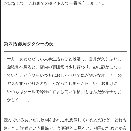
おはなしで、これまでのタイトルで一番感心しました。
第３話 銀河タクシーの夜
一月、あわただしい大学生活もひと段落し、倉井が久しぶりに
金
曜堂へ戻ると、店内の雰囲気は少し変わり、妙に静かになっ
ていた
。どうやらいつもはおしゃべりでにぎやかなオーナーの
ヤスがすっ
かりおとなしくなってしまったらしい。おまけに、
いつもはクールで冷静に
すましている栖川もなんだか様子がお
かしく－－。
読んでいるあいだに展開をあれこれ想像していたんだけど、どれも
違
った。読者という目線でこう客観的に見ると、相手のためとか言