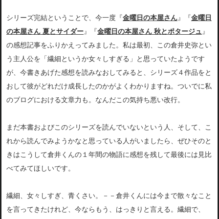
シリーズ完結ということで、今一度『
金曜日の本屋さん
』『
金曜日
の本屋さん 夏とサイダー
』『
金曜日の本屋さん 秋とポタージュ
』
の感想記事をふりかえってみました。私は最初、この倉井史弥とい
う主人公を「繊細というか女々しすぎる」と思っていたようです
が、今書きあげた感想を読みなおしてみると、シリーズ４作品をと
おして彼がどれだけ成長したのかがよくわかりますね。ついでに私
のブログにおける文章力も。なんだこの気持ち悪い改行。
まだ本書およびこのシリーズを読んでいないという人、そして、こ
れから読んでみようかなと思っている人がいましたら、ぜひそのと
きはこうして倉井くんの１年間の物語に感想を残して最後には見比
べてみてほしいです。
繊細、女々しすぎ、青くさい。－－倉井くんには今まで散々なこと
を言ってきたけれど、今ならもう、はっきりと言える。繊細で、