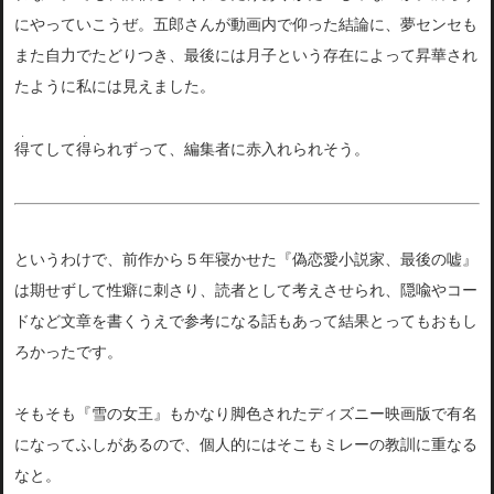
にやっていこうぜ。五郎さんが動画内で仰った結論に、夢センセも
また自力でたどりつき、最後には月子という存在によって昇華され
たように私には見えました。
・
・
得
てして
得
られずって、編集者に赤入れられそう。
というわけで、前作から５年寝かせた『偽恋愛小説家、最後の嘘』
は期せずして性癖に刺さり、読者として考えさせられ、隠喩やコー
ドなど文章を書くうえで参考になる話もあって結果とってもおもし
ろかったです。
そもそも『雪の女王』もかなり脚色されたディズニー映画版で有名
になってふしがあるので、個人的にはそこもミレーの教訓に重なる
なと。