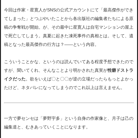
今回は作家・星寛人がSNSの公式アカウントにて「最高傑作ができ
てしまった」とつぶやいたことから各出版社の編集者たちによる原
稿の争奪戦が開始。が、その最中に星寛人は自宅マンションの屋上
で死亡してしまう。真夏に起きた凍死事件の真相とは。そして、遺
稿となった最高傑作の行方は？――という内容。
こういうことかな、というのは読んでいてある程度予想できたので
すが、聞いてくれ、そんなことより明かされた真実が
性癖ドストラ
イクだった
。欲をいえば〇と〇〇が逆の立場だったらもっとよかっ
たけど、ネタバレになってしまうのでこれ以上は言えません。
一方で夢センセは「夢野宇多」という自身の作家像と、月子は己の
編集道と、むきあっていくことになります。