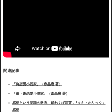
関連記事
『偽恋愛小説家』（森晶麿 著）
『俗・偽恋愛小説家』（森晶麿 著）
感想という意識の散布、願わくば萌芽 -『キキ・ホリック』
感想