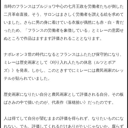
当時のフランスはブルジョワ中心の七月王政を労働者たちが倒した
二月革命直後。そう、サロンはまさしく労働者を讃える絵を求めて
いました。さらに男の身に着けている衣服が偶然にも赤・白・青だ
ったため、「フランスの労働者を象徴している」とミレーの意図せ
ぬところで作品はますます評価されることとなります。
ナポレオン３世の時代になるとフランスはふたたび保守的になり、
ミレーは歴史画家として《刈り入れ人たちの休息（ルツとボア
ズ）》を発表。しかし、このときすでにミレーには農民画家のレッ
テルが貼られていました。
歴史画家になりたい自分と農民画家として評価される自分。その板
ばさみの中で描いたのが、代表作《落穂拾い》だったのです。
人は得てして自分が望むままの評価を得られず、なりたいものにな
れない。でも、評価してくれるだけありがたいじゃないか。腐らず