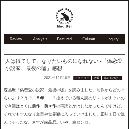
Review
Analysis
Featured
Column
Inquiry
人は得てして、なりたいものになれない -『偽恋愛
小説家、最後の嘘』感想
2021年12月10日
ミステリー
恋愛
本のおはなし
森晶麿『偽恋愛小説家、最後の嘘』を読みました。前作からどのぐ
らいぶり？うそ、
５年
……？控えている積ん読のリストがえぐいの
で今回はとくに
前作
・
前々作
の再読とかはしなかったんですけど、
それでもすんなり文章や世界観に入っていけました。正味１日で読
んじゃったな。さすが森晶麿。いや、森センセ。