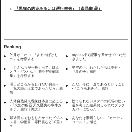
『黒猫の約束あるいは遡行未来』（森晶麿 著）
Ranking
笠井がこわい -『よるのばけも
mybest様で記事を書かせていただ
の』を考察する-
きました
「じぶんちが一番」って、ほん
星空の下、わたしたちは幸せ -
と？ -『ひとんち 澤村伊智短編
『星の子』感想
集』を考察する
明日起こるかもしれない喪失 -
ただ、今に一途であるということ
『私の頭が正常であったなら』感
-『こちらあみ子』感想
想
人体自然発火現象は本当に起こる
捨てられないスタバの紙袋の使い
-『火焰の凶器 天久鷹央の事件カ
道を考えた結果おしゃれなブック
ルテ』感想【再読】
カバーになった
最近読んでおもしろかったビジネ
あなたは素晴らしい -『カーテン
ス書・学術書・専門書など10選＋
コール！』感想
α