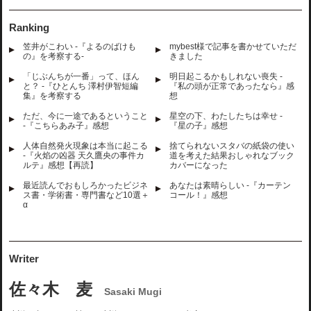
Ranking
笠井がこわい -『よるのばけも
mybest様で記事を書かせていただ
の』を考察する-
きました
「じぶんちが一番」って、ほん
明日起こるかもしれない喪失 -
と？ -『ひとんち 澤村伊智短編
『私の頭が正常であったなら』感
集』を考察する
想
ただ、今に一途であるということ
星空の下、わたしたちは幸せ -
-『こちらあみ子』感想
『星の子』感想
人体自然発火現象は本当に起こる
捨てられないスタバの紙袋の使い
-『火焰の凶器 天久鷹央の事件カ
道を考えた結果おしゃれなブック
ルテ』感想【再読】
カバーになった
最近読んでおもしろかったビジネ
あなたは素晴らしい -『カーテン
ス書・学術書・専門書など10選＋
コール！』感想
α
Writer
佐々木 麦
Sasaki Mugi