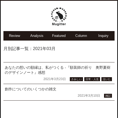
Review
Analysis
Featured
Column
Inquiry
月別記事一覧：2021年03月
あなたの想いの額縁は、私がつくる -『額装師の祈り 奥野夏樹
のデザインノート』感想
2021年3月23日
さみしい
日常・人生
泣いた
創作についてのいくつかの雑文
2021年3月10日
雑記