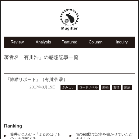
Review
Analysis
Featured
Column
Inquiry
著者名「有川浩」の感想記事一覧
『旅猫リポート』（有川浩 著）
2017年3月15日
さみしい
ロードノベル
動物
友情
家族
Ranking
笠井がこわい -『よるのばけも
mybest様で記事を書かせていただ
の』を考察する-
きました