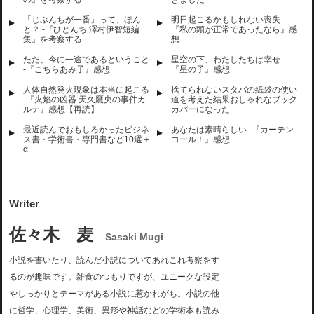
「じぶんちが一番」って、ほん
明日起こるかもしれない喪失 -
と？ -『ひとんち 澤村伊智短編
『私の頭が正常であったなら』感
集』を考察する
想
ただ、今に一途であるということ
星空の下、わたしたちは幸せ -
-『こちらあみ子』感想
『星の子』感想
人体自然発火現象は本当に起こる
捨てられないスタバの紙袋の使い
-『火焰の凶器 天久鷹央の事件カ
道を考えた結果おしゃれなブック
ルテ』感想【再読】
カバーになった
最近読んでおもしろかったビジネ
あなたは素晴らしい -『カーテン
ス書・学術書・専門書など10選＋
コール！』感想
α
Writer
佐々木 麦
Sasaki Mugi
小説を書いたり、読んだ小説についてあれこれ考察をす
るのが趣味です。雑食のつもりですが、ユニークな設定
やしっかりとテーマがある小説に惹かれがち。小説の他
に哲学、心理学、美術、異形や神話などの学術本も読み