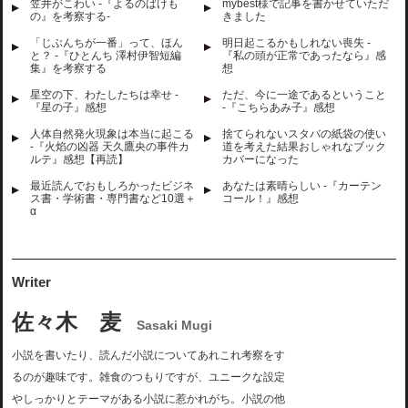
笠井がこわい -『よるのばけも
mybest様で記事を書かせていただ
の』を考察する-
きました
「じぶんちが一番」って、ほん
明日起こるかもしれない喪失 -
と？ -『ひとんち 澤村伊智短編
『私の頭が正常であったなら』感
集』を考察する
想
星空の下、わたしたちは幸せ -
ただ、今に一途であるということ
『星の子』感想
-『こちらあみ子』感想
人体自然発火現象は本当に起こる
捨てられないスタバの紙袋の使い
-『火焰の凶器 天久鷹央の事件カ
道を考えた結果おしゃれなブック
ルテ』感想【再読】
カバーになった
最近読んでおもしろかったビジネ
あなたは素晴らしい -『カーテン
ス書・学術書・専門書など10選＋
コール！』感想
α
Writer
佐々木 麦
Sasaki Mugi
小説を書いたり、読んだ小説についてあれこれ考察をす
るのが趣味です。雑食のつもりですが、ユニークな設定
やしっかりとテーマがある小説に惹かれがち。小説の他