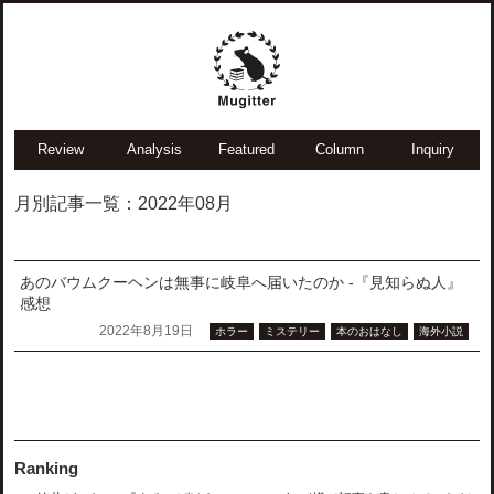
Review
Analysis
Featured
Column
Inquiry
月別記事一覧：2022年08月
あのバウムクーヘンは無事に岐阜へ届いたのか -『見知らぬ人』
感想
2022年8月19日
ホラー
ミステリー
本のおはなし
海外小説
Ranking