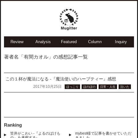
Review
Analysis
Featured
Column
Inquiry
著者名「有間カオル」の感想記事一覧
この１杯が魔法になる -『魔法使いのハーブティー』感想
2017年10月25日
ほっこり
ほのぼの
日常・人生
泣いた
Ranking
笠井がこわい -『よるのばけも
mybest様で記事を書かせていただ
の』を考察する-
きました