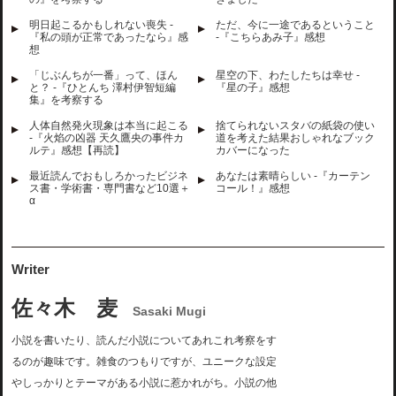
明日起こるかもしれない喪失 -
ただ、今に一途であるということ
『私の頭が正常であったなら』感
-『こちらあみ子』感想
想
「じぶんちが一番」って、ほん
星空の下、わたしたちは幸せ -
と？ -『ひとんち 澤村伊智短編
『星の子』感想
集』を考察する
人体自然発火現象は本当に起こる
捨てられないスタバの紙袋の使い
-『火焰の凶器 天久鷹央の事件カ
道を考えた結果おしゃれなブック
ルテ』感想【再読】
カバーになった
最近読んでおもしろかったビジネ
あなたは素晴らしい -『カーテン
ス書・学術書・専門書など10選＋
コール！』感想
α
Writer
佐々木 麦
Sasaki Mugi
小説を書いたり、読んだ小説についてあれこれ考察をす
るのが趣味です。雑食のつもりですが、ユニークな設定
やしっかりとテーマがある小説に惹かれがち。小説の他