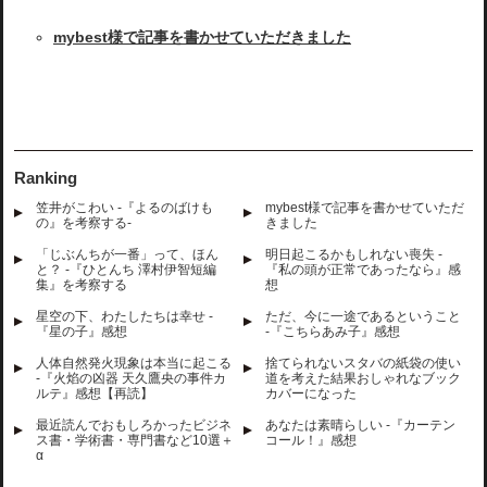
mybest様で記事を書かせていただきました
Ranking
笠井がこわい -『よるのばけも
mybest様で記事を書かせていただ
の』を考察する-
きました
「じぶんちが一番」って、ほん
明日起こるかもしれない喪失 -
と？ -『ひとんち 澤村伊智短編
『私の頭が正常であったなら』感
集』を考察する
想
星空の下、わたしたちは幸せ -
ただ、今に一途であるということ
『星の子』感想
-『こちらあみ子』感想
人体自然発火現象は本当に起こる
捨てられないスタバの紙袋の使い
-『火焰の凶器 天久鷹央の事件カ
道を考えた結果おしゃれなブック
ルテ』感想【再読】
カバーになった
最近読んでおもしろかったビジネ
あなたは素晴らしい -『カーテン
ス書・学術書・専門書など10選＋
コール！』感想
α