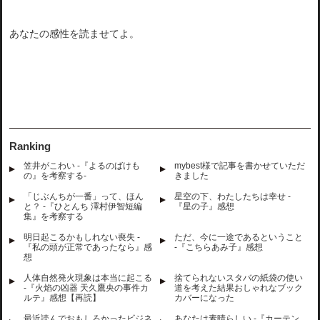
あなたの感性を読ませてよ。
Ranking
笠井がこわい -『よるのばけも
mybest様で記事を書かせていただ
の』を考察する-
きました
「じぶんちが一番」って、ほん
星空の下、わたしたちは幸せ -
と？ -『ひとんち 澤村伊智短編
『星の子』感想
集』を考察する
明日起こるかもしれない喪失 -
ただ、今に一途であるということ
『私の頭が正常であったなら』感
-『こちらあみ子』感想
想
人体自然発火現象は本当に起こる
捨てられないスタバの紙袋の使い
-『火焰の凶器 天久鷹央の事件カ
道を考えた結果おしゃれなブック
ルテ』感想【再読】
カバーになった
最近読んでおもしろかったビジネ
あなたは素晴らしい -『カーテン