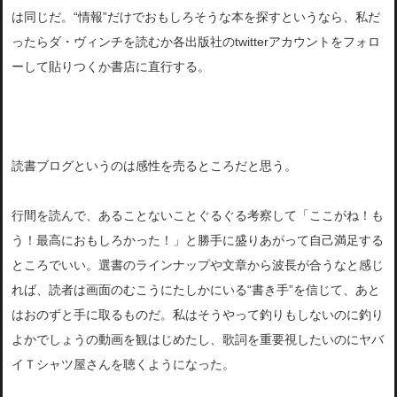
は同じだ。“情報”だけでおもしろそうな本を探すというなら、私だ
ったらダ・
ヴィンチを読むか各出版社のtwitterアカウントをフォロ
ーして貼りつくか書店に直行する。
読書ブログというのは感性を売るところだと思う
。
行間を読んで、あることないことぐるぐる考察して「ここがね！も
う！最高におもしろかった！」
と勝手に盛りあがって自己満足する
ところでいい。選書のラインナップ
や文章から波長が合うなと感じ
れば、読者は画面のむこうにたしかにいる“書き手”を信じて、あと
はおのずと手に取るものだ
。
私はそうやって釣りもしないのに釣り
よかでしょうの動画を観はじ
めたし、歌詞を重要視したいのにヤバ
イＴシャツ屋さんを聴くように
なった。