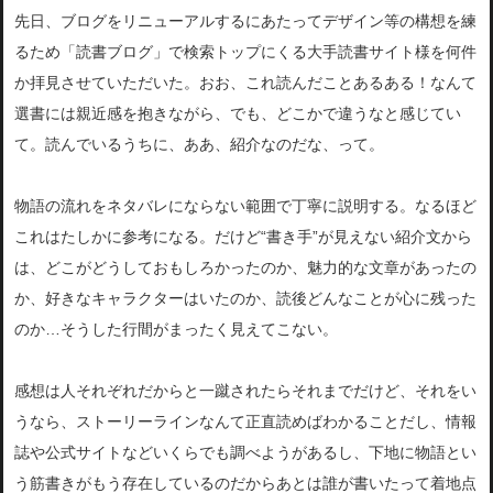
先日、ブログをリニューアルするにあたってデザイン等の構想を練
るため「読書ブログ」
で検索トップにくる大手読書サイト様を何件
か拝見させていただいた。おお、これ読んだことあるある！なんて
選書には親近感を抱きながら、でも、どこかで違うなと感じてい
て。読んでいるうちに、ああ、紹介なのだな、って。
物語の流れをネタバレにならない範囲で丁寧に説明する。
なるほど
これはたしかに参考になる。だけど“書き手”が見えない紹介文から
は、どこがどうしておもしろかったのか、魅力的な文章があったの
か、好きなキャラクターはいたのか、読後どんなことが心に残った
のか…そうした行間がまったく見えてこない。
感想は人それぞれだからと一蹴されたらそれまでだけど
、
それをい
うなら、ストーリーラインなんて正直読めばわかることだし、情報
誌や公式サイトなど
いくらでも調べようがあるし、下地に物語とい
う筋書きがもう存在しているのだ
からあとは誰が書いたって着地点