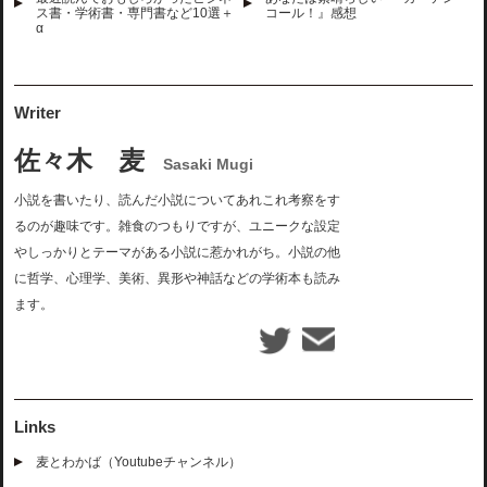
ス書・学術書・専門書など10選＋
コール！』感想
α
Writer
佐々木 麦
Sasaki Mugi
小説を書いたり、読んだ小説についてあれこれ考察をす
るのが趣味です。雑食のつもりですが、ユニークな設定
やしっかりとテーマがある小説に惹かれがち。小説の他
に哲学、心理学、美術、異形や神話などの学術本も読み
ます。
Links
麦とわかば（Youtubeチャンネル）