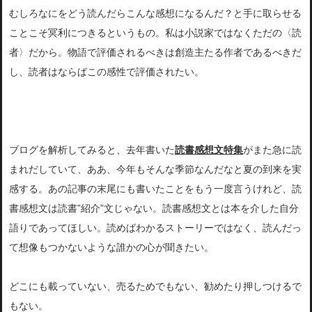
むしろなにをどう読んだらこんな感想になるんだ？
と手に取らせる
ことこそ冥利につきるというもの。私は小説家ではなくただの〈読
者〉だから。
物語で評価されるべきは創造主たる作者であるべきだ
し、読者はならばこの感性で評価さ
れたい。
ブログを解析してみると、去年書いた
読書感想文特
集
がまた急に読
まれだしていて、ああ、
今年もそんな季節なんだなと夏の到来を実
感する。あの記事の末尾にも書いたことをもう一度言うけれど、読
書感想文は読書”
紹介”文じゃない。読書感想文とは本を介した自分
語りであってほしい。
読めばわかるストーリーではなく、読んだっ
て想像もつかないような誰かの心が聞きたい。
どこにも載っていない、売るためでもない、勧めたり押しつけるで
もない。