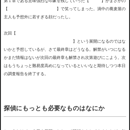
第１章である意味強烈な印象を残していった【
ミツイ
】がまさかの
【
イケメン仕様＆既婚者設定
】で笑ってしまった。渦中の蕎麦屋の
主人も予想外に若すぎる顔だったし。
次回【
真人はプロフェッサーＫの息子でもあると判明！母の昏睡中
に父の陰謀に共鳴してしまって闇落ち
】という展開になるのではな
いかと予想しているが、さて最終章はどうなる。解禁がいつになる
かまだ情報はないが次回の最終章も解禁され次第遊びにこよう。次
はもうちょっと難易度高めになっているといいなと期待しつつ本日
の調査報告を終了する。
探偵にもっとも必要なものはなにか