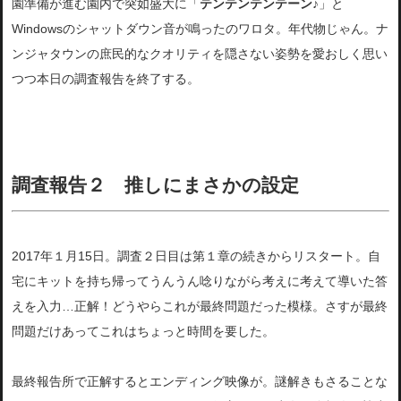
園準備が進む園内で突如盛大に「
テンテンテンテーン♪
」と
Windowsのシャットダウン音が鳴ったのワロタ。年代物じゃん。ナ
ンジャタウンの庶民的なクオリティを隠さない姿勢を愛おしく思い
つつ本日の調査報告を終了する。
調査報告２ 推しにまさかの設定
2017年１月15日。調査２日目は第１章の続きからリスタート。自
宅にキットを持ち帰ってうんうん唸りながら考えに考えて導いた答
えを入力…正解！どうやらこれが最終問題だった模様。さすが最終
問題だけあってこれはちょっと時間を要した。
最終報告所で正解するとエンディング映像が。謎解きもさることな