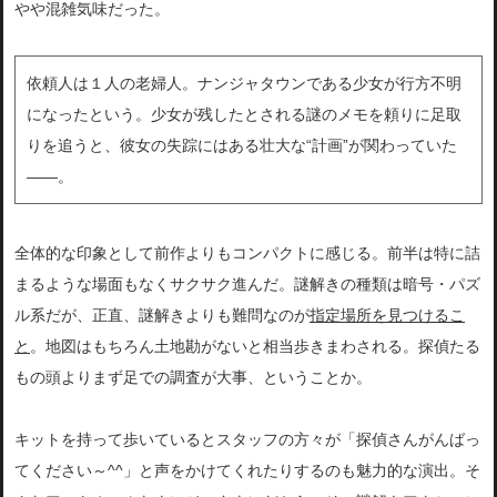
やや混雑気味だった。
依頼人は１人の老婦人。ナンジャタウンである少女が行方不明
になったという。少女が残したとされる謎のメモを頼りに足取
りを追うと、彼女の失踪にはある壮大な“計画”が関わっていた
――。
全体的な印象として前作よりもコンパクトに感じる。前半は特に詰
まるような場面もなくサクサク進んだ。謎解きの種類は暗号・パズ
ル系だが、正直、謎解きよりも難問なのが
指定場所を見つけるこ
と
。地図はもちろん土地勘がないと相当歩きまわされる。探偵たる
もの頭よりまず足での調査が大事、ということか。
キットを持って歩いているとスタッフの方々が「探偵さんがんばっ
てください～^^」と声をかけてくれたりするのも魅力的な演出。そ