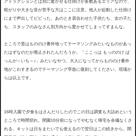
アトラクションとは別に驚かせる仕掛けが多数あるエリアなので、
暗がりや大きな音が苦手な方はここに注意。他人が起動した仕掛け
にまで声出してビビった。あのとき居合わせた子供たち、女の子た
ち、スタッフのみなさん別方向から驚かせてしまってすまんな。
ところで昔はもののけ番外地ってテーマソングみたいなものがあっ
たはずなのだが廃止されたんだろうか。「ここっは もっののけ ば
っんが～いち～♪」みたいなやつ。大人になってからもののけ番外
地がこわすぎるのでテーマソング早急に復刻してください。現場か
らは以上です。
16時入園で夕食をはさんだりしたのでこの日は調査も大詰めという
ところで時間切れ。閉園10分前になってやむなく帰宅を余儀なくさ
れる。キットは日をまたいでも使えるので翌日はこの続きから。閉