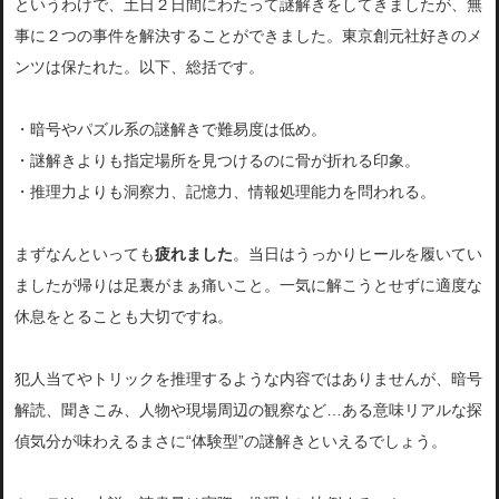
というわけで、土日２日間にわたって謎解きをしてきましたが、無
事に２つの事件を解決することができました。東京創元社好きのメ
ンツは保たれた。以下、総括です。
・暗号やパズル系の謎解きで難易度は低め。
・謎解きよりも指定場所を見つけるのに骨が折れる印象。
・推理力よりも洞察力、記憶力、情報処理能力を問われる。
まずなんといっても
疲れました
。当日はうっかりヒールを履いてい
ましたが帰りは足裏がまぁ痛いこと。一気に解こうとせずに適度な
休息をとることも大切ですね。
犯人当てやトリックを推理するような内容ではありませんが、暗号
解読、聞きこみ、人物や現場周辺の観察など…ある意味リアルな探
偵気分が味わえるまさに“体験型”の謎解きといえるでしょう。