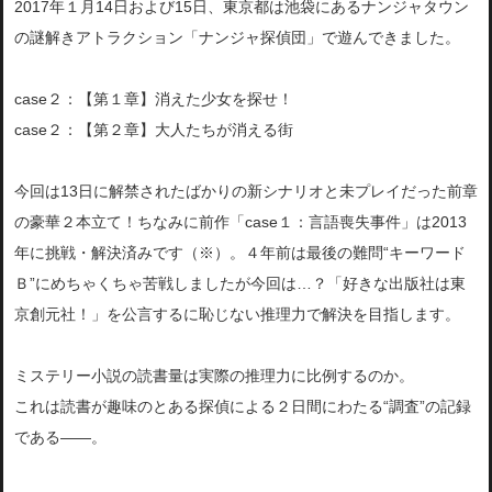
2017年１月14日および15日、東京都は池袋にあるナンジャタウン
の謎解きアトラクション「ナンジャ探偵団」で遊んできました。
case２：【第１章】消えた少女を探せ！
case２：【第２章】大人たちが消える街
今回は13日に解禁されたばかりの新シナリオと未プレイだった前章
の豪華２本立て！ちなみに前作「case１：言語喪失事件」は2013
年に挑戦・解決済みです（※）。４年前は最後の難問“キーワード
Ｂ”にめちゃくちゃ苦戦しましたが今回は…？「好きな出版社は東
京創元社！」を公言するに恥じない推理力で解決を目指します。
ミステリー小説の読書量は実際の推理力に比例するのか。
これは読書が趣味のとある探偵による２日間にわたる“調査”の記録
である――。