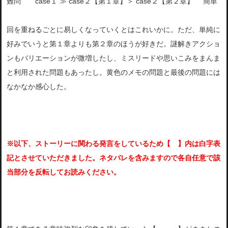
難問 case１ ≫ case２【第１章】＞ case２【第２章】 簡単
回を重ねるごとに易しくなっていくとはこれいかに。ただ、単純に
好みでいうと第１章よりも第２章のほうが好きだ。謎解きアクショ
ンもバリエーションが微増したし、ミスリードや思いこみをまんま
と利用された問題もあったし。黄色のメモの問題と最後の問題には
なかなか感心した。
※以下、ストーリーに関わる発言をしているため
【 】内は白字表
記とさせていただきました。ネタバレを含みますので
各自任意で該
当部分を反転してお読みください。