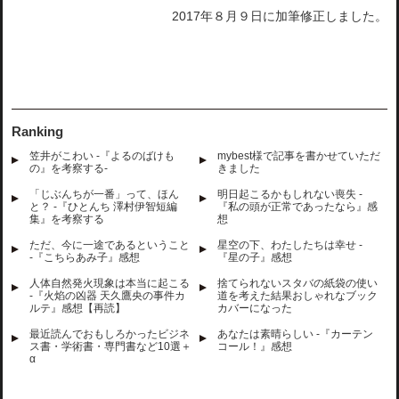
2017年８月９日に加筆修正しました。
Ranking
笠井がこわい -『よるのばけも
mybest様で記事を書かせていただ
の』を考察する-
きました
「じぶんちが一番」って、ほん
明日起こるかもしれない喪失 -
と？ -『ひとんち 澤村伊智短編
『私の頭が正常であったなら』感
集』を考察する
想
ただ、今に一途であるということ
星空の下、わたしたちは幸せ -
-『こちらあみ子』感想
『星の子』感想
人体自然発火現象は本当に起こる
捨てられないスタバの紙袋の使い
-『火焰の凶器 天久鷹央の事件カ
道を考えた結果おしゃれなブック
ルテ』感想【再読】
カバーになった
最近読んでおもしろかったビジネ
あなたは素晴らしい -『カーテン
ス書・学術書・専門書など10選＋
コール！』感想
α