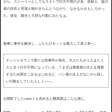
がら、ストーリーとしてもラストで行方不明の少女、依頼人、協力
者の存在と登場人物がきちんとつながり、なかなかおもしろかっ
た。彼女、随分と大胆な行動に出たなぁ。
無事に事件を解決し、ふたたびキットを購入して第２章へ。
ナンジャタウンで新たな怪事件が発生。大人たちが１人また１
人と次々行方不明になっている…？まずは蕎麦屋の主人を捜索
するため聞きこみをはじめると、パン屋の主人がなにやら怪し
い行動をしていたらしく――。
公開終了したcase１も含めると難易度はこんな感じ。