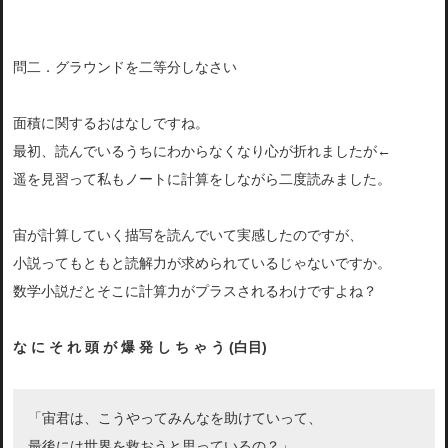
問二．グラウンドを二等分しなさい
面積に関するおはなしですね。
最初、読んでいるうちにわからなくなり心が折れましたが←
遥を見習って私もノートに計算をしながら二度読みました。
宙が計算していく描写を読んでいて実感したのですが、
小説ってもともと読解力が求められているじゃないですか。
数学小説だとそこに計算力がプラスされるわけですよね？
な に そ れ 頭 が 爆 発 し ち ゃ う (白目)
「宙君は、こうやってみんなを助けていって、
最後には世界を救おうと思っているの？」