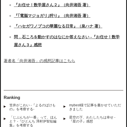
『お任せ！数学屋さん２』（向井湘吾 著）
『｢電脳マジョガリ｣狩り』（向井湘吾 著）
『ハセガワノブコの華麗なる日常』（泉ハナ 著）
問．石ころを動かすのはなにか答えなさい -『お任せ！数学
屋さん３』感想
著者名「向井湘吾」の感想記事はこちら
Ranking
笠井がこわい -『よるのばけも
mybest様で記事を書かせていただ
の』を考察する-
きました
「じぶんちが一番」って、ほん
星空の下、わたしたちは幸せ -
と？ -『ひとんち 澤村伊智短編
『星の子』感想
集』を考察する