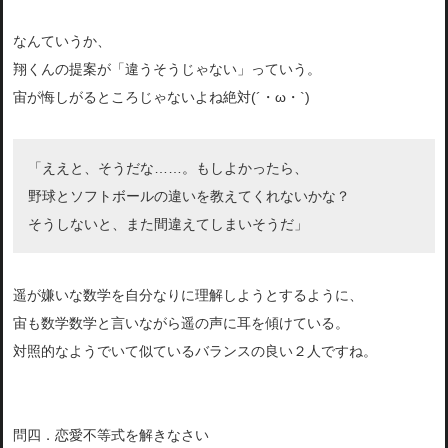
なんていうか、
翔くんの提案が「違うそうじゃない」っていう。
宙が悔しがるところじゃないよね絶対(´・ω・`)
「ええと、そうだな……。もしよかったら、
野球とソフトボールの違いを教えてくれないかな？
そうしないと、また間違えてしまいそうだ」
遥が嫌いな数学を自分なりに理解しようとするように、
宙も数学数学と言いながら遥の声に耳を傾けている。
対照的なようでいて似ているバランスの良い２人ですね。
問四．恋愛不等式を解きなさい