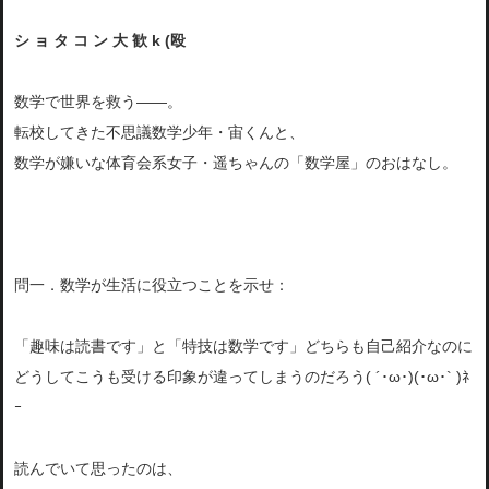
シ ョ タ コ ン 大 歓 k (殴
数学で世界を救う――。
転校してきた不思議数学少年・宙くんと、
数学が嫌いな体育会系女子・遥ちゃんの「数学屋」のおはなし。
問一．数学が生活に役立つことを示せ：
「趣味は読書です」と「特技は数学です」どちらも自己紹介なのに
どうしてこうも受ける印象が違ってしまうのだろう( ´･ω･)(･ω･` )ﾈ
ｰ
読んでいて思ったのは、