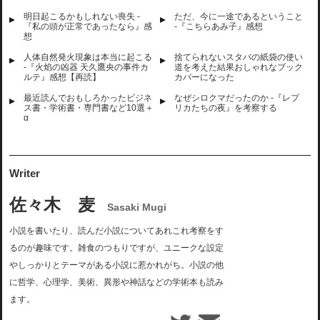
明日起こるかもしれない喪失 -
ただ、今に一途であるということ
『私の頭が正常であったなら』感
-『こちらあみ子』感想
想
人体自然発火現象は本当に起こる
捨てられないスタバの紙袋の使い
-『火焰の凶器 天久鷹央の事件カ
道を考えた結果おしゃれなブック
ルテ』感想【再読】
カバーになった
最近読んでおもしろかったビジネ
なぜシロクマだったのか -『レプ
ス書・学術書・専門書など10選＋
リカたちの夜』を考察する
α
Writer
佐々木 麦
Sasaki Mugi
小説を書いたり、読んだ小説についてあれこれ考察をす
るのが趣味です。雑食のつもりですが、ユニークな設定
やしっかりとテーマがある小説に惹かれがち。小説の他
に哲学、心理学、美術、異形や神話などの学術本も読み
ます。