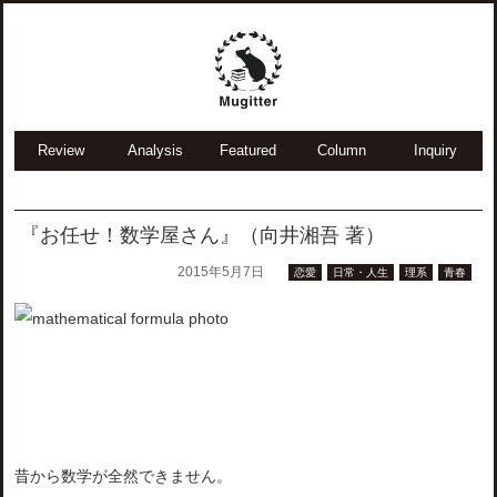
Review
Analysis
Featured
Column
Inquiry
『お任せ！数学屋さん』（向井湘吾 著）
2015年5月7日
恋愛
日常・人生
理系
青春
昔から数学が全然できません。