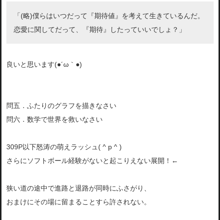
「(略)僕らはいつだって『期待値』を考えて生きているんだ。
恋愛に関してだって、『期待』したっていいでしょ？」
良いと思います(●´ω｀●)
問五．ふたりのグラフを描きなさい
問六．数学で世界を救いなさい
309P以下怒涛の萌えラッシュ( ^ p ^ )
さらにソフトボール経験がないと起こりえない展開！←
狭い道の途中で進路と退路が同時にふさがり、
おまけにその場に留まることすら許されない。