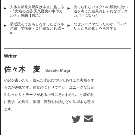
人体自然発火現象は本当に起こる
捨てられないスタバの紙袋の使い
-『火焰の凶器 天久鷹央の事件カ
道を考えた結果おしゃれなブック
ルテ』感想【再読】
カバーになった
最近読んでおもしろかったビジネ
なぜシロクマだったのか -『レプ
ス書・学術書・専門書など10選＋
リカたちの夜』を考察する
α
Writer
佐々木 麦
Sasaki Mugi
小説を書いたり、読んだ小説についてあれこれ考察をす
るのが趣味です。雑食のつもりですが、ユニークな設定
やしっかりとテーマがある小説に惹かれがち。小説の他
に哲学、心理学、美術、異形や神話などの学術本も読み
ます。