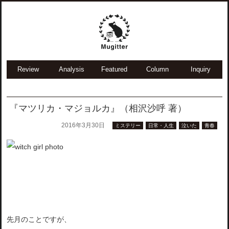
Review
Analysis
Featured
Column
Inquiry
『マツリカ・マジョルカ』（相沢沙呼 著）
2016年3月30日
ミステリー
日常・人生
泣いた
青春
先月のことですが、