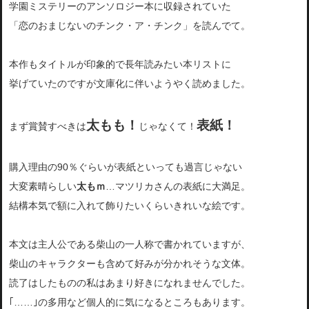
学園ミステリーのアンソロジー本に収録されていた
「恋のおまじないのチンク・ア・チンク」を読んでて。
本作もタイトルが印象的で長年読みたい本リストに
挙げていたのですが文庫化に伴いようやく読めました。
太もも！
表紙！
まず賞賛すべきは
じゃなくて！
購入理由の90％ぐらいが表紙といっても過言じゃない
大変素晴らしい
太もｍ
…マツリカさんの表紙に大満足。
結構本気で額に入れて飾りたいくらいきれいな絵です。
本文は主人公である柴山の一人称で書かれていますが、
柴山のキャラクターも含めて好みが分かれそうな文体。
読了はしたものの私はあまり好きになれませんでした。
｢……｣の多用など個人的に気になるところもあります。