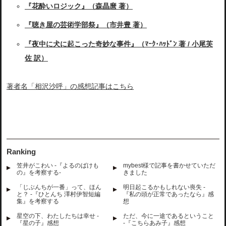
『花酔いロジック』（森晶麿 著）
『聴き屋の芸術学部祭』（市井豊 著）
『夜中に犬に起こった奇妙な事件』（ﾏｰｸ･ﾊｯﾄﾞﾝ 著 / 小尾芙
佐 訳）
著者名「相沢沙呼」の感想記事はこちら
Ranking
笠井がこわい -『よるのばけも
mybest様で記事を書かせていただ
の』を考察する-
きました
「じぶんちが一番」って、ほん
明日起こるかもしれない喪失 -
と？ -『ひとんち 澤村伊智短編
『私の頭が正常であったなら』感
集』を考察する
想
星空の下、わたしたちは幸せ -
ただ、今に一途であるということ
『星の子』感想
-『こちらあみ子』感想