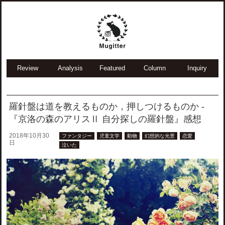
Review
Analysis
Featured
Column
Inquiry
羅針盤は道を教えるものか，押しつけるものか -
『京洛の森のアリスⅡ 自分探しの羅針盤』感想
2018年10月30
ファンタジー
児童文学
動物
幻想的な光景
恋愛
日
泣いた