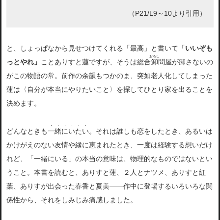
（P21/L9～10より引用）
と、しょっぱなから見せつけてくれる「最高」と書いて「
いいぞも
おろし
っとやれ」
ことありすと蓮ですが、そうは総合
卸
問屋が卸さないの
がこの物語の常。前作の余韻もつかのま、突如老人化してしまった
蓮は〈自分が本当にやりたいこと〉を探してひとり家を出ることを
決めます。
・・・・・・
どんなときも
一緒にいたい
。それは誰しも恋をしたとき、あるいは
かけがえのない友情や縁に恵まれたとき、一度は経験する想いだけ
れど、「一緒にいる」の本当の意味は、物理的なものではないとい
うこと。本書を読むと、ありすと蓮、２人とナツメ、ありすと紅
葉、ありすが出会った春香と夏美――作中に登場するいろいろな関
係性から、それをしみじみ痛感しました。