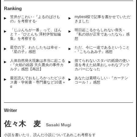
Ranking
笠井がこわい -『よるのばけも
mybest様で記事を書かせていただ
の』を考察する-
きました
「じぶんちが一番」って、ほん
明日起こるかもしれない喪失 -
と？ -『ひとんち 澤村伊智短編
『私の頭が正常であったなら』感
集』を考察する
想
星空の下、わたしたちは幸せ -
ただ、今に一途であるということ
『星の子』感想
-『こちらあみ子』感想
人体自然発火現象は本当に起こる
捨てられないスタバの紙袋の使い
-『火焰の凶器 天久鷹央の事件カ
道を考えた結果おしゃれなブック
ルテ』感想【再読】
カバーになった
最近読んでおもしろかったビジネ
あなたは素晴らしい -『カーテン
ス書・学術書・専門書など10選＋
コール！』感想
α
Writer
佐々木 麦
Sasaki Mugi
小説を書いたり、読んだ小説についてあれこれ考察をす