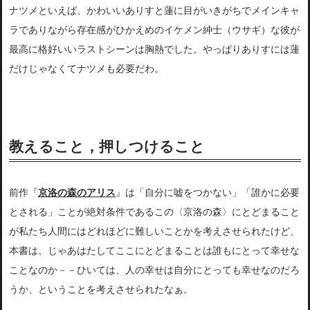
ナツメといえば、かわいいありすと蓮に目がいきがちでメインキャ
ラでありながら存在感がひかえめのイケメン紳士（ウサギ）な彼が
最高に格好いいラストシーンは胸熱でした。やっぱりありすには蓮
だけじゃなくてナツメも必要だわ。
教えること，押しつけること
前作『
京洛の森のアリス
』は「自分に嘘をつかない」「誰かに必要
とされる」ことが絶対
条件であるこの〈京洛の森〉にとどまること
が私たち人間にはどれほどに難しい
ことかを考えさせられたけど、
本書は、じゃあはたしてここにとどまることは誰もにとって幸せな
ことなのか－－ひいては、人の幸せは自分にとっ
ても幸せなのだろ
うか、ということを考えさせられたなぁ。