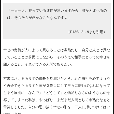
「一人一人、持っている速度が違いますから、誰かと比べるの
は、そもそもが愚かなことなんですよ」
（P136/L8～9より引用）
幸せの定義が人によって異なることは当然だし、自分と人とは異な
っていることは前提にしながら、そのうえで相手にとっての幸せを
願えること。それができる人間
でありたい。
本書におけるありすの成長を見届けたとき、紆余曲折を経てようや
く再会できたありすと蓮が２作目にして早々に離ればなれになって
しまう展開に「なんで」「どうして」と物足りなさのようなものを
感じてしまった私は、やっぱり、まだまだ人間
として未熟だなぁと
苦笑しました。自分の思い描く幸せの形を、二人
に押しつけてはい