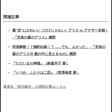
関連記事
最“京”にかわいい（だけじゃない）アリス in アナザー京都！
-『京洛の森のアリス』感想
同居解散！？婚約白紙！？……でも、よかった。 -『京洛の
森のアリスⅢ 鏡の中に見えるもの』感想
『ただいまの神様』（鈴森丹子 著）
『いつか、ふたりは二匹』（西澤保彦 著）
著者名「望月麻衣」の感想記事はこちら