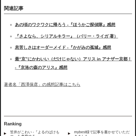
関連記事
あの頃のワクワクに帰ろう -『ほうかご探偵隊』感想
『さよなら、シリアルキラー』（バリー・ライガ 著）
息苦しさはオーダーメイド -『かがみの孤城』感想
最“京”にかわいい（だけじゃない）アリス in アナザー京都！
-『京洛の森のアリス』感想
著者名「西澤保彦」の感想記事はこちら
Ranking
笠井がこわい -『よるのばけも
mybest様で記事を書かせていただ