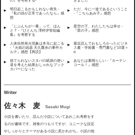
の』を考察する-
きました
明日起こるかもしれない喪失 -
ただ、今に一途であるということ
『私の頭が正常であったなら』感
-『こちらあみ子』感想
想
「じぶんちが一番」って、ほん
星空の下、わたしたちは幸せ -
と？ -『ひとんち 澤村伊智短編
『星の子』感想
集』を考察する
人体自然発火現象は本当に起こる
最近読んでおもしろかったビジネ
-『火焰の凶器 天久鷹央の事件カ
ス書・学術書・専門書など10選＋
ルテ』感想【再読】
α
捨てられないスタバの紙袋の使い
あなたは素晴らしい -『カーテン
道を考えた結果おしゃれなブック
コール！』感想
カバーになった
Writer
佐々木 麦
Sasaki Mugi
小説を書いたり、読んだ小説についてあれこれ考察をす
るのが趣味です。雑食のつもりですが、ユニークな設定
やしっかりとテーマがある小説に惹かれがち。小説の他