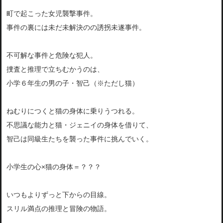
町で起こった女児襲撃事件。
事件の裏には未だ未解決のの誘拐未遂事件。
不可解な事件と危険な犯人。
捜査と推理で立ちむかうのは、
小学６年生の男の子・智己（※ただし猫）
ねむりにつくと猫の身体に乗りうつれる。
不思議な能力と猫・ジェニイの身体を借りて、
智己は同級生たちを襲った事件に挑んでいく。
小学生の心×猫の身体＝？？？
いつもよりずっと下からの目線。
スリル満点の推理と冒険の物語。