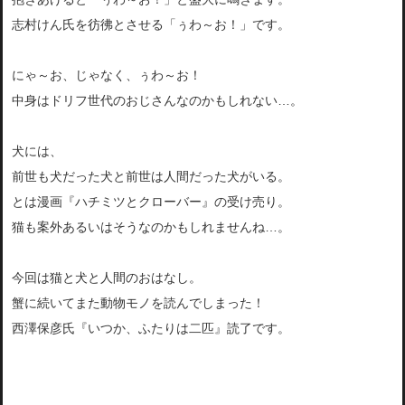
志村けん氏を彷彿とさせる「ぅわ～お！」です。
にゃ～お、じゃなく、ぅわ～お！
中身はドリフ世代のおじさんなのかもしれない…。
犬には、
前世も犬だった犬と前世は人間だった犬がいる。
とは漫画『ハチミツとクローバー』の受け売り。
猫も案外あるいはそうなのかもしれませんね…。
今回は猫と犬と人間のおはなし。
蟹に続いてまた動物モノを読んでしまった！
西澤保彦氏『いつか、ふたりは二匹』読了です。