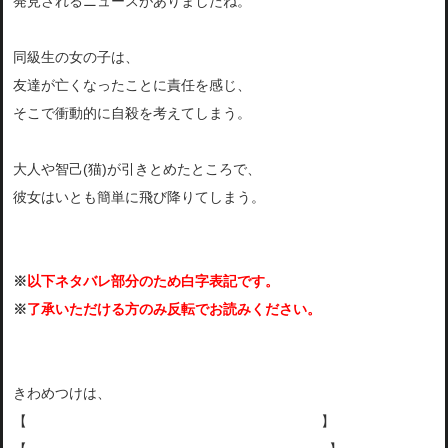
発見されるニュースがありましたね。
同級生の女の子は、
友達が亡くなったことに責任を感じ、
そこで衝動的に自殺を考えてしまう。
大人や智己(猫)が引きとめたところで、
彼女はいとも簡単に飛び降りてしまう。
※
以下ネタバレ部分のため白字表記です。
※
了承いただける方のみ反転でお読みください。
きわめつけは、
【
身体を借りていた際の犯人との攻防により
】