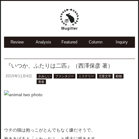
Review
Analysis
Featured
Column
Inquiry
『いつか、ふたりは二匹』（西澤保彦 著）
2015年11月4日
さみしい
ファンタジー
ミステリー
児童文学
動物
青春
ウチの猫は抱っこがとんでもなく嫌だそうで、
抱きあげると「ぅわ～お！」と盛大に鳴きます。