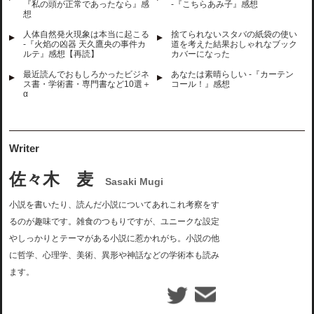
『私の頭が正常であったなら』感
-『こちらあみ子』感想
想
人体自然発火現象は本当に起こる
捨てられないスタバの紙袋の使い
-『火焰の凶器 天久鷹央の事件カ
道を考えた結果おしゃれなブック
ルテ』感想【再読】
カバーになった
最近読んでおもしろかったビジネ
あなたは素晴らしい -『カーテン
ス書・学術書・専門書など10選＋
コール！』感想
α
Writer
佐々木 麦
Sasaki Mugi
小説を書いたり、読んだ小説についてあれこれ考察をす
るのが趣味です。雑食のつもりですが、ユニークな設定
やしっかりとテーマがある小説に惹かれがち。小説の他
に哲学、心理学、美術、異形や神話などの学術本も読み
ます。