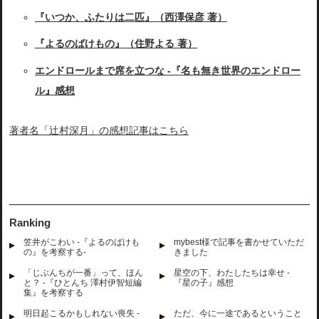
『いつか、ふたりは二匹』（西澤保彦 著）
『よるのばけもの』（住野よる 著）
エンドロールまで席を立つな -『名も無き世界のエンドロー
ル』感想
著者名「辻村深月」の感想記事はこちら
Ranking
笠井がこわい -『よるのばけも
mybest様で記事を書かせていただ
の』を考察する-
きました
「じぶんちが一番」って、ほん
星空の下、わたしたちは幸せ -
と？ -『ひとんち 澤村伊智短編
『星の子』感想
集』を考察する
明日起こるかもしれない喪失 -
ただ、今に一途であるということ