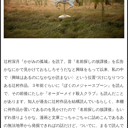
辻村深月『かがみの孤城』を読了。昔『名前探しの放課後』を広告
かなにかで見かけておもしろそうだなと興味をもって以来、私の中
で〈興味はあるのになかなか読まない〉という位置づけになりつつ
ある辻村作品。３年前ぐらいに『ぼくのメジャースプーン』を読ん
で、その前後にたしか『オーダーメイド殺人クラブ』も読んだこと
があります。知人が過去に辻村作品を結構読んでいるらしく、本棚
に何作品か置いてあるのを見かけたので『名前探しの放課後』もい
ずれ借りようかな。漫画と文庫ごっちゃごちゃに詰めこんであるあ
の無法地帯から発掘できればの話だけど。ついでに、まるで読んで