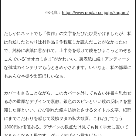
※出典：
https://www.poplar.co.jp/pr/kagami/
たしかにネットでも「傑作」の文字をたびたび見かけましたが、私
は前述したとおり辻村作品２作程度しか読んだことがなかったの
で、純粋に表紙に惹かれて。上半身を傾けて鏡をひょこっとのぞき
こんでいる“オオカミさま”がかわいい。裏表紙に続くアンティーク
な孤城のインテリアも心ときめかされます。いいなぁ、私の部屋に
もあんな本棚や出窓ほしいなぁ。
カバーもさることながら、このカバーを外しても古い洋書を思わせ
る赤の重厚なデザインで素敵。銀色のスピンといい鏡の反転？を意
識した扉といい、ひび割れた鏡を彷彿とさせるタイトル文字、細部
にまでこだわりを感じて装幀ヲタの私大歓喜。これだけでもう
1800円の価値ある。デザインの観点だけ見ても長く手元に置いて
おきたくなる１冊です。グッドデザイン賞あげたい。