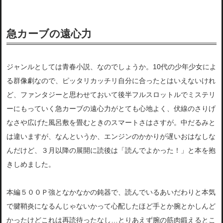
急カーブの遠心力
ジャンルとしては青春小説、なのでしょうか。10代の少年少女によ
る群像劇なので、ピッタリカッチリ自分に合ったとはいえないけれ
ど、ファンタジーと思わせておいて後半フルスロットルでミステリ
ーにもっていく急カーブの遠心力がとても心地よく、伏線のさりげ
なさや広げた風呂敷を畳むときのスマートさはさすが。中だるみと
は違いますが、なんというか、エンジンのかかりが遅いおはなしな
んだけど、３月以降の展開に読後は「読んでよかった！」と本を抱
きしめました。
本編５００Ｐ強となかなかの鈍器で、読んでいるあいだわりと本気
で腱鞘炎になるんじゃないかって心配したほど手とか腕とかしんど
かったけどこれは再読待ったなし…とりあえず腕の筋肉鍛えるとこ