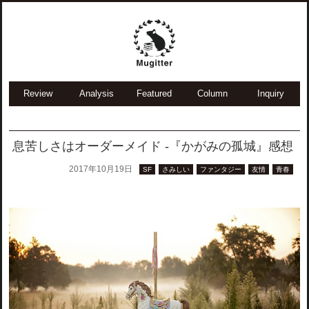
Review
Analysis
Featured
Column
Inquiry
息苦しさはオーダーメイド -『かがみの孤城』感想
2017年10月19日
SF
さみしい
ファンタジー
友情
青春