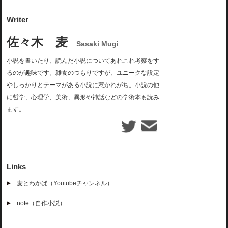
Writer
佐々木 麦
Sasaki Mugi
小説を書いたり、読んだ小説についてあれこれ考察をす
るのが趣味です。雑食のつもりですが、ユニークな設定
やしっかりとテーマがある小説に惹かれがち。小説の他
に哲学、心理学、美術、異形や神話などの学術本も読み
ます。
Links
麦とわかば（Youtubeチャンネル）
note（自作小説）