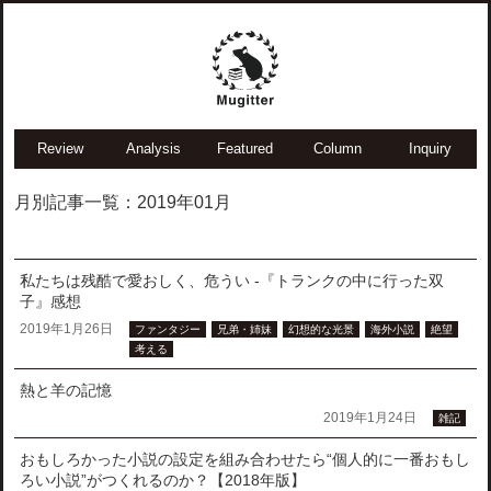
Review
Analysis
Featured
Column
Inquiry
月別記事一覧：2019年01月
私たちは残酷で愛おしく、危うい -『トランクの中に行った双
子』感想
2019年1月26日
ファンタジー
兄弟・姉妹
幻想的な光景
海外小説
絶望
考える
熱と羊の記憶
2019年1月24日
雑記
おもしろかった小説の設定を組み合わせたら“個人的に一番おもし
ろい小説”がつくれるのか？【2018年版】