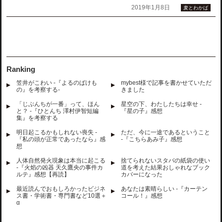
2019年1月8日
麦とわかば
Ranking
笠井がこわい -『よるのばけも
mybest様で記事を書かせていただ
の』を考察する-
きました
「じぶんちが一番」って、ほん
星空の下、わたしたちは幸せ -
と？ -『ひとんち 澤村伊智短編
『星の子』感想
集』を考察する
明日起こるかもしれない喪失 -
ただ、今に一途であるということ
『私の頭が正常であったなら』感
-『こちらあみ子』感想
想
人体自然発火現象は本当に起こる
捨てられないスタバの紙袋の使い
-『火焰の凶器 天久鷹央の事件カ
道を考えた結果おしゃれなブック
ルテ』感想【再読】
カバーになった
最近読んでおもしろかったビジネ
あなたは素晴らしい -『カーテン
ス書・学術書・専門書など10選＋
コール！』感想
α