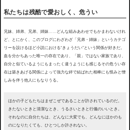
私たちは残酷で愛おしく、危うい
兄妹、姉弟、兄弟、姉妹……どんな組みあわせでもかまわないけれ
ど、とにかく、このブログにわざわざ「兄弟・姉妹」というカテゴ
リーを設けるほど小説における“きょうだい”という関係が好きだ。
血を分かちあった唯一の存在であり、「親」ではない家族であり、
自分と似ているようにもまったく違うようにも感じるその危うい存
在は築きあげる関係によって強力な絆で結ばれた相棒にも恨みと憎
しみを伴う他人にもなりうる。
ほかの子どもたちはまぜこぜであることが許されているのだ。
、
、
きたないとき
と
清潔なとき、うるさいとき
と
行儀のいいとき。
それなのに自分たちは、どんなに大変でも、どんなにほかのも
のになりたくても、ひとつしか許されない。