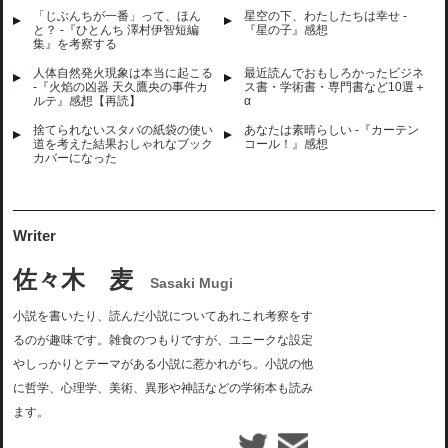
「じぶんちが一番」って、ほん
星空の下、わたしたちは幸せ -
と？ -『ひとんち 澤村伊智短編
『星の子』感想
集』を考察する
人体自然発火現象は本当に起こる
最近読んでおもしろかったビジネ
-『火焰の凶器 天久鷹央の事件カ
ス書・学術書・専門書など10選＋
ルテ』感想【再読】
α
捨てられないスタバの紙袋の使い
あなたは素晴らしい -『カーテン
道を考えた結果おしゃれなブック
コール！』感想
カバーになった
Writer
佐々木 麦
Sasaki Mugi
小説を書いたり、読んだ小説についてあれこれ考察をす
るのが趣味です。雑食のつもりですが、ユニークな設定
やしっかりとテーマがある小説に惹かれがち。小説の他
に哲学、心理学、美術、異形や神話などの学術本も読み
ます。