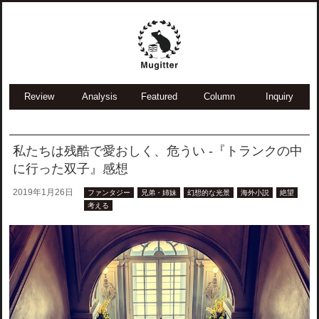
Review
Analysis
Featured
Column
Inquiry
私たちは残酷で愛おしく、危うい -『トランクの中
に行った双子』感想
2019年1月26日
ファンタジー
兄弟・姉妹
幻想的な光景
海外小説
絶望
考える