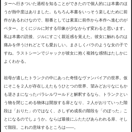
ターへ行きついた過程を知ることができたので個人的には本書のほ
うが熱中度はありました。もちろん本書をいっそう楽しむために前
作があるわけなので、順番としては素直に前作から本作へ進むのが
ベター。とくにジルに対する印象が少なからず変わると思います。
私は本書の読後、ジルにすごく親近感を覚えた。彼女に触れるのは
痛みを伴うけれどとても愛おしい。まさしくバラのような女の子で
すね。ラストシーンでジャックが彼女に抱く複雑な感情はたしかに
よくわかる。
祖母が遺したトランクの中にあった奇怪なヴァンパイアの世界。仮
にそこを２人が存在しえたもうひとつの世界、望みどおりなにもか
も逆さまになったパラレルワールドと解釈するなら、トランクとい
う物を閉じこめる物体は開放する扉となり、２人がおりていった階
段は「おりた」のではなく、さしずめ成長の階段を「のぼった」こ
とになるのでしょうか。ならば最後にふたたびあらわれる扉、そし
て階段。これの意味するところは――。