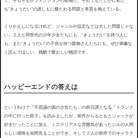
て、そもそもがフィクションの産物だ。それでもたしかに私た
ち“きょうだい”の誰しもに横たわる問題と本質を抱えている。
くりかえしになるけれど、ジャンルや設定などは大した問題じゃな
い。２人と同世代の少年少女たちにも、“きょうだい”を持つ人に
も、また“きょうだい”の子供を持つ親御さんたちにも、ぜひ満遍な
く読んでほしい、残酷で愛おしい物語です。
ハッピーエンドの答えは
というわけで『不思議の国の少女たち』の前日譚となる『トランク
の中に行った双子』を読みましたが、前作からもともとジャックが
好きだったことに加え、ミステリアスな雰囲気があったジルの人間
らしい感情を垣間見ることができ、そして２人が前作でのキャラク