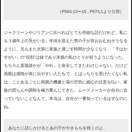
（P56/L13〜15 , P57/L1より引用）
ジャクリーンやジリアンに比べればとても些細な話だけれど、私に
も３歳年上の兄がいる。年頃を迎えた男の子が皆おおむねそうなる
ように、兄もまた次第に家族と過ごす時間が少なくなり、「子はか
すがい」の“役割”は妹であり末娘の私ひとりが担うようになった。
もちろん直接誰かが「やれ」と命令してきたわけじゃない。だけど
両親は感情が表に出やすい人たちで、とばっちりを受けたくない私
は、ことあるごとに両親の機嫌と場の空気に細心の注意を払い、家
族の団らんや調和を極力重んじてきた。ムードメーカーが自分に合
っていないことなんて、本当は、自分が一番知っているはずなのに
ね。
、、、
、、、
あなた
に話しかけると
あの子
がやきもちを焼くのよ。