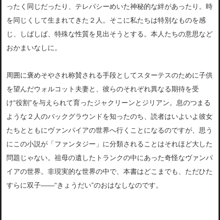
ったく同じだったり、テレパシーめいた神秘的な絆があったり。時
を同じくして生まれてきた２人。そこに私たちは特別なものを感
じ、しばしば、特殊な性質を見出そうとする。本人たちの意思など
おかまいなしに。
周囲に褒めそやされ称賛される手段としてスターテスのために子供
を望んだウォルコット夫妻と、彼らのそれぞれ異なる期待を受
け“役割”を与えられて育ったジャクリーンとジリアン。息のつまる
ような２人のバックグラウンドを知ったのち、読者はいよいよ彼女
たちとともにヴァンパイアの世界へ行くことになるのですが、思う
にこの小説が「ファンタジー」に分類されることはそれほど大した
問題じゃない。祖母の遺したトランクの中にあった奇怪なヴァンパ
イアの世界。非現実的な世界の中で、本書はどこまでも、ただひた
すらに双子――“きょうだい”のおはなしなのです。