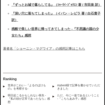
『ずっとお城で暮らしてる』（ｼｬｰﾘｲ･ｼﾞｬｸｽﾝ 著 / 市田泉 訳）
『深い穴に落ちてしまった』（イバン・レピラ 著 / 白石貴子
訳）
残酷で美しい世界に帰ってきてしまった -『不思議の国の少
女たち』感想
著者名「ショーニン・マグワイア」の感想記事はこちら
Ranking
笠井がこわい -『よるのばけも
mybest様で記事を書かせていただ
の』を考察する-
きました
明日起こるかもしれない喪失 -
ただ、今に一途であるということ
『私の頭が正常であったなら』感
-『こちらあみ子』感想
想