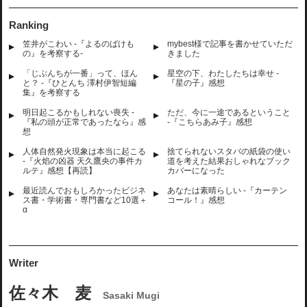
Ranking
笠井がこわい -『よるのばけも
mybest様で記事を書かせていただ
の』を考察する-
きました
「じぶんちが一番」って、ほん
星空の下、わたしたちは幸せ -
と？ -『ひとんち 澤村伊智短編
『星の子』感想
集』を考察する
明日起こるかもしれない喪失 -
ただ、今に一途であるということ
『私の頭が正常であったなら』感
-『こちらあみ子』感想
想
人体自然発火現象は本当に起こる
捨てられないスタバの紙袋の使い
-『火焰の凶器 天久鷹央の事件カ
道を考えた結果おしゃれなブック
ルテ』感想【再読】
カバーになった
最近読んでおもしろかったビジネ
あなたは素晴らしい -『カーテン
ス書・学術書・専門書など10選＋
コール！』感想
α
Writer
佐々木 麦
Sasaki Mugi