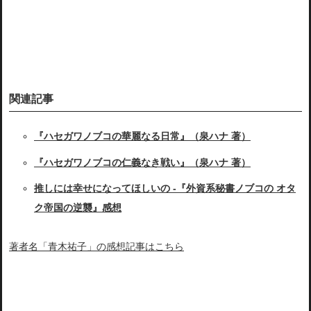
関連記事
『ハセガワノブコの華麗なる日常』（泉ハナ 著）
『ハセガワノブコの仁義なき戦い』（泉ハナ 著）
推しには幸せになってほしいの -『外資系秘書ノブコの オタ
ク帝国の逆襲』感想
著者名「青木祐子」の感想記事はこちら