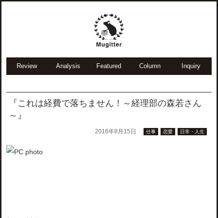
Review
Analysis
Featured
Column
Inquiry
『これは経費で落ちません！～経理部の森若さん
～』
2016年8月15日
仕事
恋愛
日常・人生