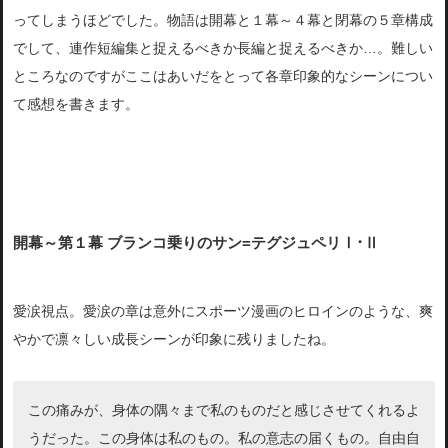
ってしまうほどでした。物語は開幕と１幕～４幕と閉幕の５章構成
でして、連作短編集と捉えるべきか長編と捉えるべきか…。難しい
ところなのですがここはあいだをとって各章印象的なシーンについ
て感想を書きます。
開幕～第１幕 ブランコ乗りのサン=テグジュペリⅠ･Ⅱ
愛涙視点。愛涙の章は意外にスポーツ漫画のヒロインのような、爽
やかで凛々しい成長シーンが印象に残りましたね。
この痛みが、身体の隅々まで私のものだと感じさせてくれるよ
うだった。この身体は私のもの。私の意志の届くもの。自由自