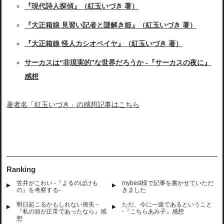
『現代詩人探偵』（紅玉いづき 著）
『大正箱娘 見習い記者と謎解き姫』（紅玉いづき 著）
『大正箱娘 怪人カシオペイヤ』（紅玉いづき 著）
サーカスは“非現実的”な世界だろうか -『サーカスの夜に』
感想
著者名「紅玉いづき」の感想記事はこちら
Ranking
笠井がこわい -『よるのばけも
mybest様で記事を書かせていただ
の』を考察する-
きました
明日起こるかもしれない喪失 -
ただ、今に一途であるということ
『私の頭が正常であったなら』感
-『こちらあみ子』感想
想