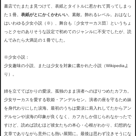
書店でたまたま見つけて、表紙とタイトルに惹かれて買ってしまっ
た１冊。
表紙がとにかくかわいい
。素敵。飾れるレベル。おはなし
はいわゆる少女小説（※）、舞台も〔少女サーカス団〕というちょ
っとクセのありそうな設定で初めてのジャンルに不安でしたが、読
んでみたら大満足の１冊でした。
※少女小説：
少女趣味の小説、または少女を対象に書かれた小説（Wikipediaよ
り）。
姉を立ててばかりの愛涙。孤独のまま演者へのぼりつめたカフカ。
少女サーカスを愛する歌姫・アンデルセン。演者の座を守るため妹
を身代わりにした涙海。最初のうちは愛涙に肩入れしてたからアン
デルセンや涙海の印象が良くなく、カフカしか信じられなかったで
すけど、読めば読むほど彼女たちの本心・心根がわかり、幻想的な
文章でありながら意外にも熱い展開に。最後は思わず泣きそうにな