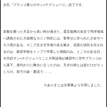
き氏『ブランコ乗りのサン=テグジュペリ』読了です。
首都を襲った天災から長い時が過ぎた。震災復興の名目で湾岸地域
へ誘致された大規模なカジノ特区には、客寄せに作られた少女サー
カス団がある。そこで古き文学者の名を戴き、花形の演目を任され
るのは、曲芸学校をトップで卒業した精鋭のみ。ところがある日、
８代目サン=テグジュペリこと片岡涙海が練習中に空中ブランコか
ら落下。身代わりに舞台に立ったのは、天才の姉とは姿だけがそっ
くりの、双子の妹・愛涙で……。
※あらすじは文庫裏より引用しました。