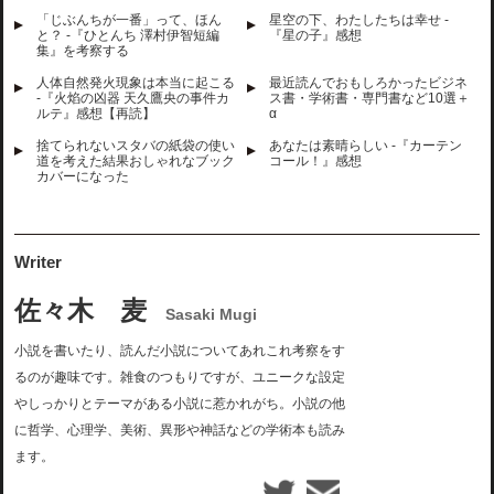
「じぶんちが一番」って、ほん
星空の下、わたしたちは幸せ -
と？ -『ひとんち 澤村伊智短編
『星の子』感想
集』を考察する
人体自然発火現象は本当に起こる
最近読んでおもしろかったビジネ
-『火焰の凶器 天久鷹央の事件カ
ス書・学術書・専門書など10選＋
ルテ』感想【再読】
α
捨てられないスタバの紙袋の使い
あなたは素晴らしい -『カーテン
道を考えた結果おしゃれなブック
コール！』感想
カバーになった
Writer
佐々木 麦
Sasaki Mugi
小説を書いたり、読んだ小説についてあれこれ考察をす
るのが趣味です。雑食のつもりですが、ユニークな設定
やしっかりとテーマがある小説に惹かれがち。小説の他
に哲学、心理学、美術、異形や神話などの学術本も読み
ます。