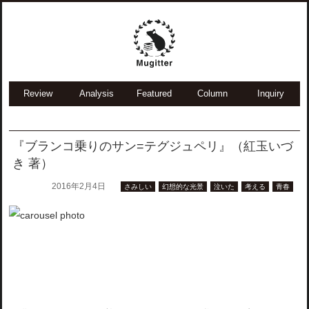
Review
Analysis
Featured
Column
Inquiry
『ブランコ乗りのサン=テグジュペリ』（紅玉いづ
き 著）
2016年2月4日
さみしい
幻想的な光景
泣いた
考える
青春