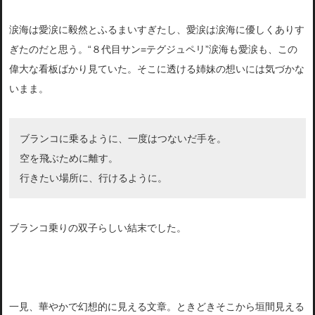
涙海は愛涙に毅然とふるまいすぎたし、愛涙は涙海に優しくありす
ぎたのだと思う。“８代目サン=テグジュペリ”涙海も愛涙も、この
偉大な看板ばかり見ていた。そこに透ける姉妹の想いには気づかな
いまま。
ブランコに乗るように、一度はつないだ手を。
空を飛ぶために離す。
行きたい場所に、行けるように。
ブランコ乗りの双子らしい結末でした。
一見、華やかで幻想的に見える文章。ときどきそこから垣間見える