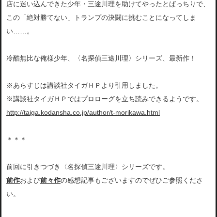
店に迷い込んできた少年・三途川理を助けてやったとばっちりで、
この「絶対勝てない」トランプの決闘に挑むことになってしま
い……。
冷酷無比な俺様少年、〈名探偵三途川理〉シリーズ、最新作！
※あらすじは講談社タイガＨＰより引用しました。
※講談社タイガＨＰではプロローグを立ち読みできるようです。
http://taiga.kodansha.co.jp/author/t-morikawa.html
＊＊＊
前回に引きつづき〈名探偵三途川理〉シリーズです。
前作
および
前々作
の感想記事もございますのでぜひご参照くださ
い。