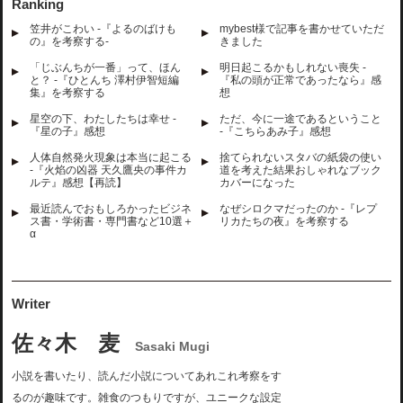
Ranking
笠井がこわい -『よるのばけも
mybest様で記事を書かせていただ
の』を考察する-
きました
「じぶんちが一番」って、ほん
明日起こるかもしれない喪失 -
と？ -『ひとんち 澤村伊智短編
『私の頭が正常であったなら』感
集』を考察する
想
星空の下、わたしたちは幸せ -
ただ、今に一途であるということ
『星の子』感想
-『こちらあみ子』感想
人体自然発火現象は本当に起こる
捨てられないスタバの紙袋の使い
-『火焰の凶器 天久鷹央の事件カ
道を考えた結果おしゃれなブック
ルテ』感想【再読】
カバーになった
最近読んでおもしろかったビジネ
なぜシロクマだったのか -『レプ
ス書・学術書・専門書など10選＋
リカたちの夜』を考察する
α
Writer
佐々木 麦
Sasaki Mugi
小説を書いたり、読んだ小説についてあれこれ考察をす
るのが趣味です。雑食のつもりですが、ユニークな設定