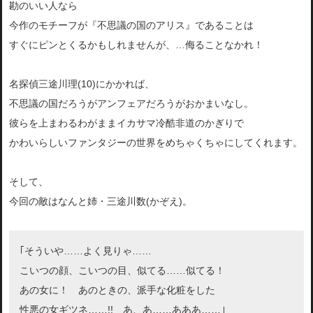
勘のいい人なら
今作のモチーフが『不思議の国のアリス』であることは
すぐにピンとくるかもしれませんが、…侮ることなかれ！
名探偵三途川理(10)にかかれば、
不思議の国だろうがアンフェアだろうがおかまいなし。
彼らを上まわるわがままイカサマ冷酷非道のかぎりで
かわいらしいファンタジーの世界をめちゃくちゃにしてくれます。
そして、
今回の敵はなんと姉・三途川数(かぞえ)。
｢そういや……よく見りゃ……
こいつの顔、こいつの目、似てる……似てる！
あの女に！ あのときの、派手な化粧をした
性悪の女ギツネ……!! あ、あ……あああ……｣