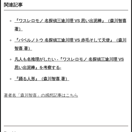
関連記事
『ワスレロモノ 名探偵三途川理 VS 思い出泥棒』（森川智喜
著）
『バベルノトウ 名探偵三途川理 VS 赤毛そして天使』（森川
智喜 著）
凡人も名推理がしたい -『ワスレロモノ 名探偵三途川理 VS
思い出泥棒』を考察する-
『踊る人形』（森川智喜 著）
著者名「森川智喜」の感想記事はこちら