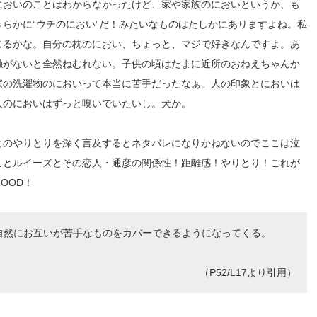
においのことはわか
らなかったけど、家や家族のにおいというか、も
らかに“ウチのにおい”だ！
みたいなものはたしかにありますよね。私
じるかな。自分の枕のにおい、ちょっと、マジで好きなんですよ。あ
触がないと全然ねむれない。子供の頃はたまに近所のおねえちゃんか
家の洗濯物のにおいって本当に苦手だったなぁ。人の印象とにおいは
人のにおいはずっと嗅いでいたいし。犬か。
とのやりとりを深く言及するとネタバレになりかねないのでここは泣
ことルイーズとその恋人・通彦の関係性！距離感！やりとり！これが
OOD！
自然にお互いが苦手なもの
をカバーできるようになってくる。
（P52/L17より引用）