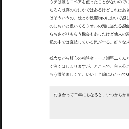
ウチは誰もニベアを使ったことがないので
ちろん既存のなに
かではあるけどこれはあき
はそういうの、枕とか洗濯物の
においで感
のにおいと敷いてるタオルの頬に当たる感
らおさがりもらう機会もあったけど他人の
私の中では直結している気がする。好きな
残念ながら肝心の相談者・一ノ瀬堅二くん
く泣くはしょりますが、ところで、主人公
もう微笑ましくて、いい！全編にわたってG
付き合って二年にもなると、いつからか