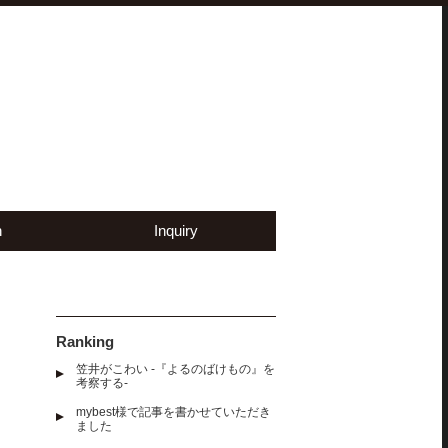
n
Inquiry
Ranking
笠井がこわい -『よるのばけもの』を
考察する-
mybest様で記事を書かせていただき
ました