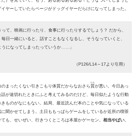
グイヤーしていたらページがドッグイヤーだらけになってしまった。
きって、映画に行ったり、食事に行ったりするでしょう？ だから、
、毎日一緒にいると、話すこともなくなるし、そうなっていくと、
ようになってしまったっていうか……」
（P126/L14～17より引用）
たち
力のまったくない引きこもり体質だからなおさら
質
が悪い。今日あっ
会話が途切れたときにふと考えてみるのだけど、毎日似たような行動
べきものがなにもない。結局、最近読んだ本のことや気になっている
蔵に聞かせてしまう。土日ももっぱらゲームをしているか近所の喫茶
けても、せいぜい、行きつくところは本屋かゲーセン。
相当やばい
。