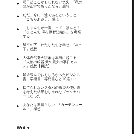
明日起こるかもしれない喪失 -『私の
頭が正常であったなら』感想
ただ、今に一途であるということ -
『こちらあみ子』感想
「じぶんちが一番」って、ほんと？ -
『ひとんち 澤村伊智短編集』を考察
する
星空の下、わたしたちは幸せ -『星の
子』感想
人体自然発火現象は本当に起こる -
『火焰の凶器 天久鷹央の事件カル
テ』感想【再読】
最近読んでおもしろかったビジネス
書・学術書・専門書など10選＋α
捨てられないスタバの紙袋の使い道
を考えた結果おしゃれなブックカバ
ーになった
あなたは素晴らしい -『カーテンコー
ル！』感想
Writer