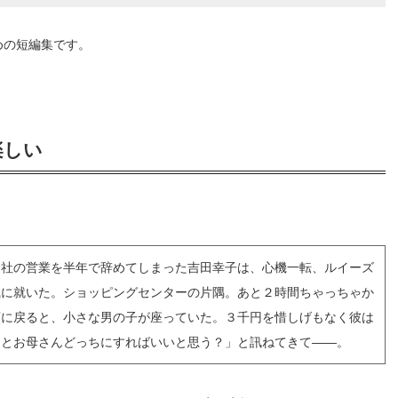
めの短編集です。
楽しい
会社の営業を半年で辞めてしまった吉田幸子は、心機一転、ルイーズ
職に就いた。ショッピングセンターの片隅。あと２時間ちゃっちゃか
店に戻ると、小さな男の子が座っていた。３千円を惜しげもなく彼は
んとお母さんどっちにすればいいと思う？」と訊ねてきて――。