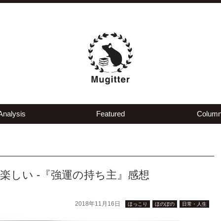
Analysis
Featured
Colum
楽しい -『強運の持ち主』感想
2018年11月16日
ほっこり
ほのぼの
日常・人生