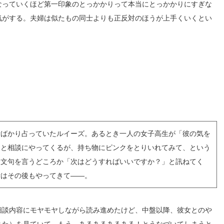
なっていくほど第一印象
のとっかかりって本当にとっかかりにすぎな
気がする。夫婦は似たもの同士よりも正反対の
ほうが上手くいくとい
。
話ばかり占っていたルイーズ。あるとき一人の女子高生が「彼の気を
」と相談にやってくるが、持ち物にピンクをとりいれてみて、という
は文句を言うどころか「次はどうすればいいですか？」と訊ねてく
女はその後もやってきて――。
相談内容にモヤモヤしながら読み進めたけど、中盤以降、彼女とのや
また）を見ていて、もう、あるあるあるある！とうなづいてしまうと