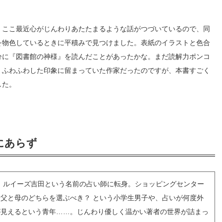
。ここ最近心がじんわりあたたまるような話がつづいているので、同
を物色しているときに平積みで見つけました。表紙のイラストと色合
分に『図書館の神様』を読んだことがあったかな。まだ読解力ポンコ
、ふわふわした印象に留まっていた作家だったのですが、本書すごく
した。
にあらず
、ルイーズ吉田という名前の占い師に転身。ショッピングセンター
父と母のどちらを選ぶべき？ という小学生男子や、占いが何度外
が見えるという青年……。じんわり優しく温かい著者の世界が詰まっ