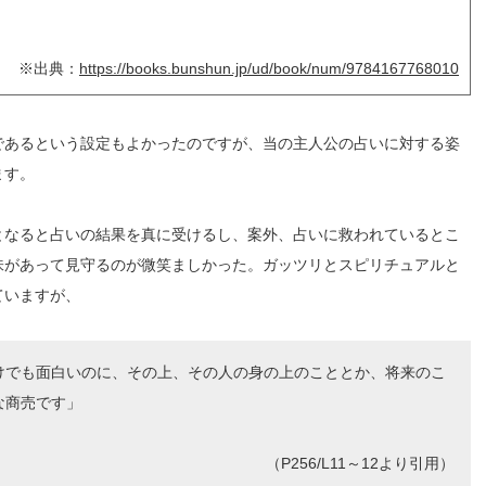
※出典：
https://books.bunshun.jp/ud/book/num/9784167768010
であるという設定もよかったのですが、当の主人公の占いに対する姿
ます。
となると占いの結果を真に受けるし、案外、占いに救われているとこ
味があって見守るのが微笑ましかった。ガッツリとスピリチュアルと
ていますが、
けでも面白いのに、その上、その人の身の上のこととか、将来のこ
な商売です」
（P256/L11～12より引用）