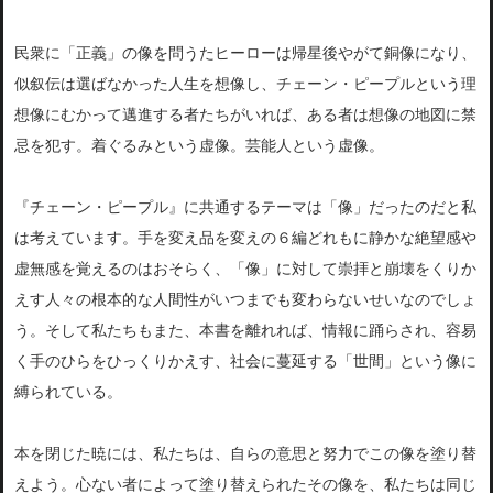
民衆に「正義」の像を問うたヒーローは帰星後やがて銅像になり、
似叙伝は選ばなかった人生を想像し、チェーン・ピープルという理
想像にむかって邁進する者たちがいれば、ある者は想像の地図に禁
忌を犯す。着ぐるみという虚像。芸能人という虚像。
『チェーン・ピープル』に共通するテーマは「像」だったのだと私
は考えています。手を変え品を変えの６編どれもに静かな絶望感や
虚無感を覚えるのはおそらく、「像」に対して崇拝と崩壊をくりか
えす人々の根本的な人間性がいつまでも変わらないせいなのでしょ
う。そして私たちもまた、本書を離れれば、情報に踊らされ、容易
く手のひらをひっくりかえす、社会に蔓延する「世間」という像に
縛られている。
本を閉じた暁には、私たちは、自らの意思と努力でこの像を塗り替
えよう。心ない者によって塗り替えられたその像を、私たちは同じ