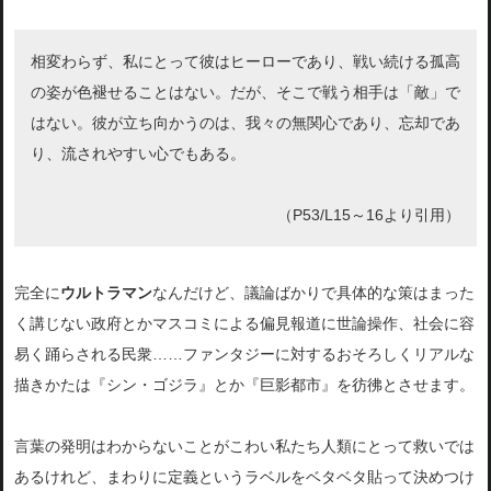
相変わらず、私にとって彼はヒーローであり、戦い続ける孤高
の姿が色褪せることはない。だが、そこで戦う相手は「敵」で
はない。彼が立ち向かうのは、我々の無関心であり、忘却であ
り、流されやすい心でもある。
（P53/L15～16より引用）
完全に
ウルトラマン
なんだけど、議論ばかりで具体的な策はまった
く講じない政府とかマスコミによる偏見報道に世論操作、社会に容
易く踊らされる民衆……ファンタジーに対するおそろしくリアルな
描きかたは『シン・ゴジラ』とか『巨影都市』を彷彿とさせます。
言葉の発明はわからないことがこわい私たち人類にとって救いでは
あるけれど、まわりに定義というラベルをベタベタ貼って決めつけ