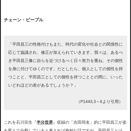
チェーン・ピープル
「平田昌三の性格付けもまた、時代の変化や社会との関係性に
応じて協議され、修正が加えられていきます。我々は、あるべ
き平田昌三像に自らを近づけるべく日々努力を重ね、その個性
を身に付けてゆくのです。だとしたら、個人としての個性を持
つことと、平田昌三としての個性を持つこととの間に、いった
いどれほどの差があるでしょうか？」
（P144/L3～6より引用）
これを石川宗生『
半分世界
』収録の「吉田同名」的に平田昌三が姿
を変えて分裂していると考えれば奇妙な話ですが、平田昌三とは