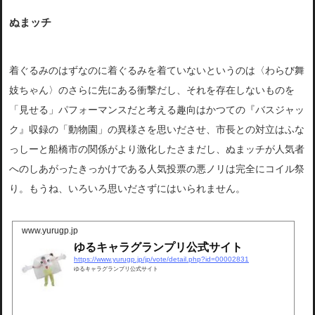
ぬまッチ
着ぐるみのはずなのに着ぐるみを着ていないというのは〈わらび舞
妓ちゃん〉のさらに先にある衝撃だし、それを存在しないものを
「見せる」パフォーマンスだと考える趣向はかつての『バスジャッ
ク』収録の「動物園」の異様さを思いださせ、市長との対立はふな
っしーと船橋市の関係がより激化したさまだし、ぬまッチが人気者
へのしあがったきっかけである人気投票の悪ノリは完全にコイル祭
り。もうね、いろいろ思いださずにはいられません。
www.yurugp.jp
ゆるキャラグランプリ公式サイト
https://www.yurugp.jp/jp/vote/detail.php?id=00002831
ゆるキャラグランプリ公式サイト