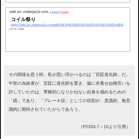
wiki.xn--rckteqa2e.com
1 tweet
1 user
コイル祭り
https://wiki.xn--rckteqa2e.com/wiki/%E3%82%B3%E3%82%A4%E3%83%AB%E7%A
- ポケモンWiki
その関係を思う時、私が思い浮かべるのは「宮廷道化師」だ。
中世の為政者が、宮廷に道化師を置き、歯に衣着せぬ物言いを
許していたのは、専横的になりかねない自身を戒めるための
「鏡」であり、「ブレーキ役」としての役割が、意識的、無意
識的に期待されていたからであろう。
（P233/L7～10より引用）