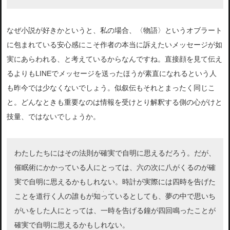
なぜ小説が好きかというと、私の場合、〈物語〉というオブラート
に包まれている安心感にこそ作者の本当に訴えたいメッセージが如
実にあらわれる、と考えているからなんですね。直接顔を見て伝え
るよりもLINEでメッセージを送ったほうが素直になれるという人
も昨今では少なくないでしょう。似叙伝もそれとまったく同じこ
と。どんなときも重要なのは情報を受けとり解釈する側の心がけと
技量、ではないでしょうか。
わたしたちにはその法則が確実で自明に思えるだろう。だが、
催眠術にかかっている人にとっては、六の次に八がくるのが確
実で自明に思えるかもしれない。時計が実際には四時を告げた
、、、
ことを道行く人の誰もが
知って
いるとしても、夢の中で思いち
がいをした人にとっては、一時を告げる鐘が四回鳴ったことが
確実で自明に思えるかもしれない。