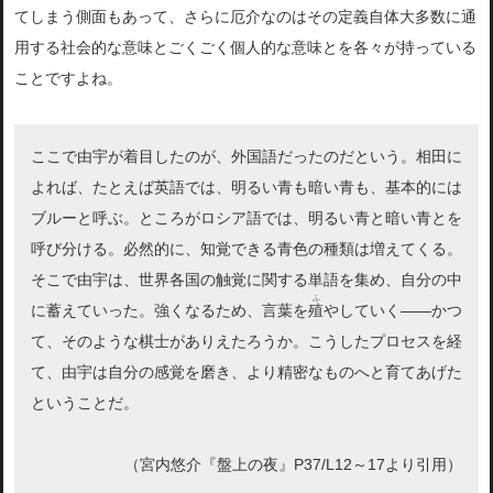
てしまう側面もあって、さらに厄介なのはその定義自体大多数に通
用する社会的な意味とごくごく個人的な意味とを各々が持っている
ことですよね。
ここで由宇が着目したのが、外国語だったのだという。相田に
よれば、たとえば英語では、明るい青も暗い青も、基本的には
ブルーと呼ぶ。ところがロシア語では、明るい青と暗い青とを
呼び分ける。必然的に、知覚できる青色の種類は増えてくる。
そこで由宇は、世界各国の触覚に関する単語を集め、自分の中
ふ
に蓄えていった。強くなるため、言葉を
殖
やしていく――かつ
て、そのような棋士がありえたろうか。こうしたプロセスを経
て、由宇は自分の感覚を磨き、より精密なものへと育てあげた
ということだ。
（宮内悠介『盤上の夜』P37/L12～17より引用）