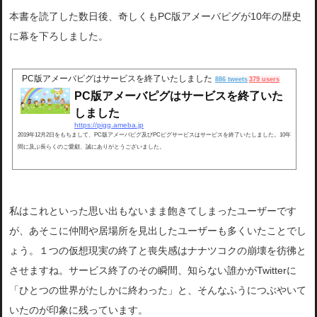
本書を読了した数日後、奇しくもPC版アメーバピグが10年の歴史
に幕を下ろしました。
PC版アメーバピグはサービスを終了いたしました
886 tweets
379 users
PC版アメーバピグはサービスを終了いた
しました
https://pigg.ameba.jp
2019年12月2日をもちまして、PC版アメーバピグ及びPCピグサービスはサービスを終了いたしました。10年
間に及ぶ長らくのご愛顧、誠にありがとうございました。
私はこれといった思い出もないまま飽きてしまったユーザーです
が、あそこに仲間や居場所を見出したユーザーも多くいたことでし
ょう。１つの仮想現実の終了と喪失感はナナツコクの崩壊を彷彿と
させますね。サービス終了のその瞬間、知らない誰かがTwitterに
「ひとつの世界がたしかに終わった」と、そんなふうにつぶやいて
いたのが印象に残っています。