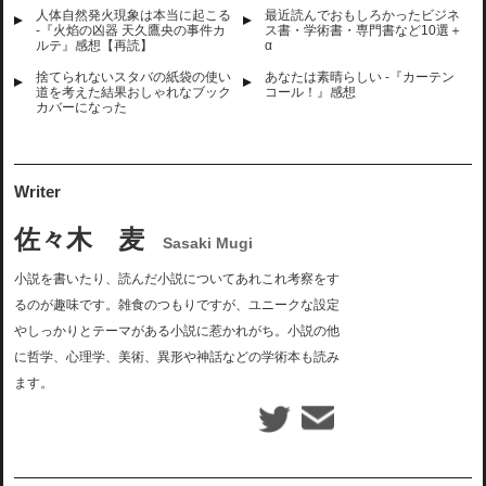
人体自然発火現象は本当に起こる
最近読んでおもしろかったビジネ
-『火焰の凶器 天久鷹央の事件カ
ス書・学術書・専門書など10選＋
ルテ』感想【再読】
α
捨てられないスタバの紙袋の使い
あなたは素晴らしい -『カーテン
道を考えた結果おしゃれなブック
コール！』感想
カバーになった
Writer
佐々木 麦
Sasaki Mugi
小説を書いたり、読んだ小説についてあれこれ考察をす
るのが趣味です。雑食のつもりですが、ユニークな設定
やしっかりとテーマがある小説に惹かれがち。小説の他
に哲学、心理学、美術、異形や神話などの学術本も読み
ます。