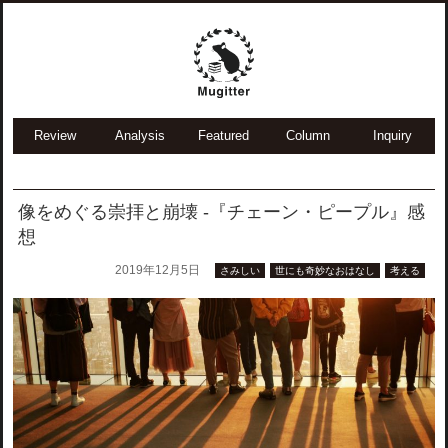
Review
Analysis
Featured
Column
Inquiry
像をめぐる崇拝と崩壊 -『チェーン・ピープル』感
想
2019年12月5日
さみしい
世にも奇妙なおはなし
考える