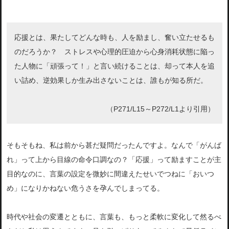
応援とは、果たしてどんな時も、人を励まし、奮い立たせるも
のだろうか？ ストレスや心理的圧迫から心身消耗状態に陥っ
た人物に「頑張って！」と言い続けることは、却って本人を追
い詰め、逆効果しか生み出さないことは、誰もが知る所だ。
（P271/L15～P272/L1より引用）
そもそもね、私は前から甚だ疑問だったんですよ。なんで「がんば
れ」って上から目線の命令口調なの？「応援」って励ますことが主
目的なのに、言葉の設定を微妙に間違えたせいでつねに「おいつ
め」になりかねない危うさを孕んでしまってる。
時代や社会の変遷とともに、言葉も、もっと柔軟に変化して然るべ