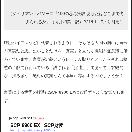
（ジュリアン・バジーニ『100の思考実験 あなたはどこまで考
えられるか』（向井和美・訳）P21/L1～5より引用）
確証バイアスなどに代表されるように、そもそも人間の脳には自分
が真実だと思いたいことだけを「真実」と見なす機能が無意識に備
わっています。言葉が定義というレッテル貼りだとしたらそれは暗
黙の了解で行われている「許される「捏造」」であって、客観的
な、揺るぎない絶対の真実なんて本当に存在するのでしょうか？
言葉による世界の捏造はSCP-8900-EXにも通ずるような気がしま
す。
ja.scp-wiki.net
13 users
SCP-8900-EX - SCP財団
http://ja.scp-wiki.net/scp-8900-ex