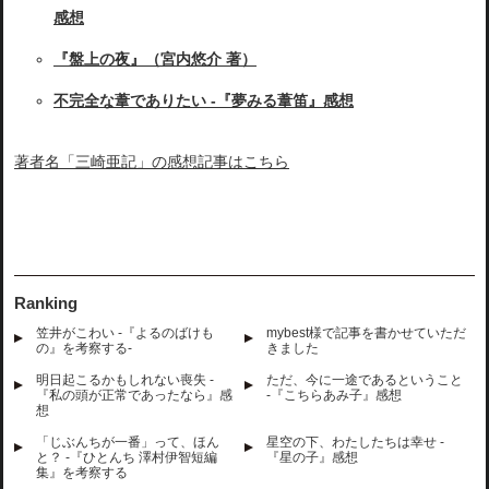
感想
『盤上の夜』（宮内悠介 著）
不完全な葦でありたい -『夢みる葦笛』感想
著者名「三崎亜記」の感想記事はこちら
Ranking
笠井がこわい -『よるのばけも
mybest様で記事を書かせていただ
の』を考察する-
きました
明日起こるかもしれない喪失 -
ただ、今に一途であるということ
『私の頭が正常であったなら』感
-『こちらあみ子』感想
想
「じぶんちが一番」って、ほん
星空の下、わたしたちは幸せ -
と？ -『ひとんち 澤村伊智短編
『星の子』感想
集』を考察する