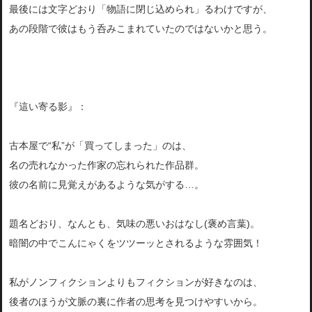
最後には文字どおり「物語に閉じ込められ」るわけですが、
あの段階で彼はもう呑みこまれていたのではないかと思う。
『這い寄る影』：
古本屋で“私”が「買ってしまった」のは、
名の売れなかった作家の忘れられた作品群。
彼の名前に見覚えがあるような気がする…。
題名どおり、なんとも、気味の悪いおはなし(褒め言葉)。
暗闇の中でこんにゃくをツツーッとされるような雰囲気！
私がノンフィクションよりもフィクションが好きなのは、
後者のほうが文脈の裏に作者の思考を見つけやすいから。