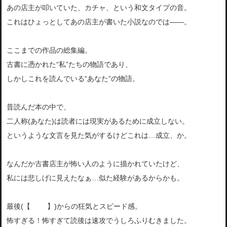
あの店主が叩いていた、カチャ、という和文タイプの音。
これはひょっとしてあの店主が書いた小説なのでは――。
ここまでの作品の総集編。
古書に憑かれた“私”たちの物語であり、
しかしこれを読んでいる“あなた”の物語。
昔読んだ本の中で、
二人称(あなた)は読者には現実があるために成立しない。
というような文言を見た気がするけどこれは…成立、か。
なんだか古書店主が怖い人のように描かれていたけど、
私には悲しげに見えたなぁ…似た経験があるからかも。
最後(【
P267
】)からの狂気とスピード感。
怖すぎる！怖すぎて読後は速攻でうしろふりむきました。