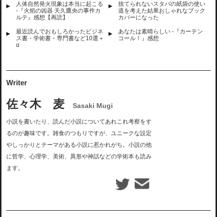
人体自然発火現象は本当に起こる
捨てられないスタバの紙袋の使い
-『火焰の凶器 天久鷹央の事件カ
道を考えた結果おしゃれなブック
ルテ』感想【再読】
カバーになった
最近読んでおもしろかったビジネ
あなたは素晴らしい -『カーテン
ス書・学術書・専門書など10選＋
コール！』感想
α
Writer
佐々木 麦
Sasaki Mugi
小説を書いたり、読んだ小説についてあれこれ考察をす
るのが趣味です。雑食のつもりですが、ユニークな設定
やしっかりとテーマがある小説に惹かれがち。小説の他
に哲学、心理学、美術、異形や神話などの学術本も読み
ます。