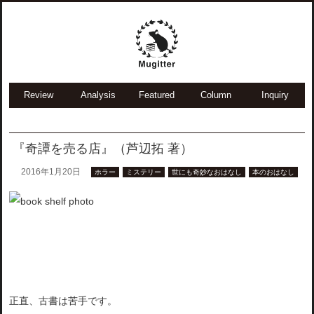
Review
Analysis
Featured
Column
Inquiry
『奇譚を売る店』（芦辺拓 著）
2016年1月20日
ホラー
ミステリー
世にも奇妙なおはなし
本のおはなし
正直、古書は苦手です。