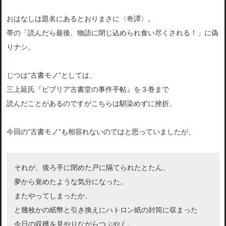
おはなしは題名にあるとおりまさに〈奇譚〉。
帯の「読んだら最後、物語に閉じ込められ食い尽くされる！」に偽
りナシ。
じつは“古書モノ”としては、
三上延氏『ビブリア古書堂の事件手帖』を３巻まで
読んだことがあるのですがこちらは馴染めずに挫折。
今回の“古書モノ”も相容れないのではと思っていましたが、
それが、後ろ手に閉めた戸に隔てられたとたん、
夢から覚めたような気分になった。
またやってしまったか、
と幾枚かの紙幣と引き換えにハトロン紙の封筒に収まった
今日の収穫を見やりながらつぶやく。