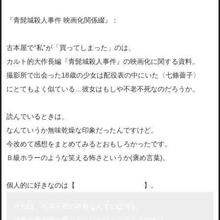
『青髭城殺人事件 映画化関係綴』：
古本屋で“私”が「買ってしまった」のは、
カルト的大作長編『青髭城殺人事件』の映画化に関する資料。
撮影所で出会った18歳の少女は配役表の中にいた〈七條薔子〉
にとてもよく似ている…彼女はもしや不老不死なのだろうか。
読んでいるときは、
なんていうか無味乾燥な印象だったんですけど。
今改めて感想をまとめてみるとおもしろかったです。
Ｂ級ホラーのような笑える怖さというか(褒め言葉)。
個人的に好きなのは【
藤戸君の終盤のセリフ
】。
それは、不老不死の存在なんてのは何も
絶世の美少女に限っちゃいないということですよ。