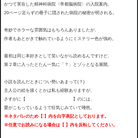
かつて実在した精神科病院〈帝都脳病院〉の入院案内。
20ページ足らずの冊子に隠された病院の秘密が明される。
奇妙でホラーな雰囲気はもちろんありましたが、
作者もあとがきで触れているようにミステリー色が強め。
最初は同じ本好きとして笑いながら読めるんですけど、
第２章に入ったとたん一気に「？」とゾッとなる展開。
小説を読んだときについ勢いあまって(？)
主人公の絵を描くとかは私も経験ありますが、
さすがに【
病院のジオラマをつくる
】のには、
愛がこもっているようで狂気じみていて唖然。
※ネタバレのため【 】内を白字表記としております。
※任意でお読みになる場合は【 】内を反転してください。