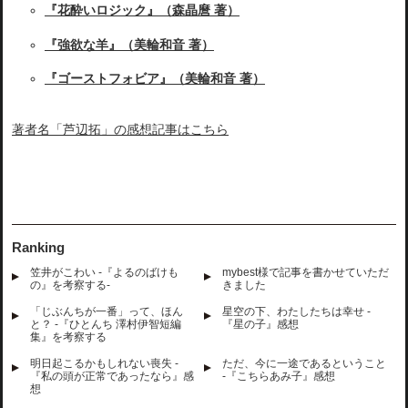
『花酔いロジック』（森晶麿 著）
『強欲な羊』（美輪和音 著）
『ゴーストフォビア』（美輪和音 著）
著者名「芦辺拓」の感想記事はこちら
Ranking
笠井がこわい -『よるのばけも
mybest様で記事を書かせていただ
の』を考察する-
きました
「じぶんちが一番」って、ほん
星空の下、わたしたちは幸せ -
と？ -『ひとんち 澤村伊智短編
『星の子』感想
集』を考察する
明日起こるかもしれない喪失 -
ただ、今に一途であるということ
『私の頭が正常であったなら』感
-『こちらあみ子』感想
想