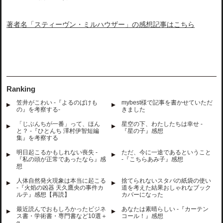
著者名「スティーヴン・ミルハウザー」の感想記事はこちら
Ranking
笠井がこわい -『よるのばけも
mybest様で記事を書かせていただ
の』を考察する-
きました
「じぶんちが一番」って、ほん
星空の下、わたしたちは幸せ -
と？ -『ひとんち 澤村伊智短編
『星の子』感想
集』を考察する
明日起こるかもしれない喪失 -
ただ、今に一途であるということ
『私の頭が正常であったなら』感
-『こちらあみ子』感想
想
人体自然発火現象は本当に起こる
捨てられないスタバの紙袋の使い
-『火焰の凶器 天久鷹央の事件カ
道を考えた結果おしゃれなブック
ルテ』感想【再読】
カバーになった
最近読んでおもしろかったビジネ
あなたは素晴らしい -『カーテン
ス書・学術書・専門書など10選＋
コール！』感想