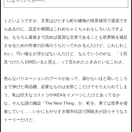
になっていくが――。
くどいようですが、文章はひたすら町や建物の情景描写で退屈です
らあるのに、設定や展開はこれめちゃくちゃおもしろいんですよ
ね。もちろん最後まで読めば退屈な文章であることも世界観を補足
させるための作者の計画のうちだってわかるんだけど。じわじわこ
わい。巧い喩えが浮かばないんだけど、なんていうのかな、「１匹
見つけたら100匹いると思え」って言われたときみたいなこわさ。
色んなバリエーションのブースがあって、届かないほど高いところ
まで伸びた商品棚、必要なものは全部ここだけでそろえられてしま
う。私は巨大なコストコやIKEAをイメージしたけどあってるか
な。そんな謎の施設「The Next Thing」が、町を、果ては世界を侵
食していく……いかにもやりすぎ都市伝説で関暁夫が語りそうなス
トーリーだけど、