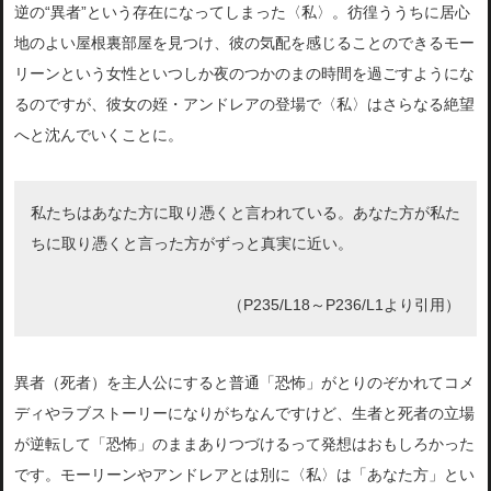
逆の“異者”という存在になってしまった〈私〉。彷徨ううちに居心
地のよい屋根裏部屋を見つけ、彼の気配を感じることのできるモー
リーンという女性といつしか夜のつかのまの時間を過ごすようにな
るのですが、彼女の姪・アンドレアの登場で〈私〉はさらなる絶望
へと沈んでいくことに。
私たちはあなた方に取り憑くと言われている。あなた方が私た
ちに取り憑くと言った方がずっと真実に近い。
（P235/L18～P236/L1より引用）
異者（死者）を主人公にすると普通「恐怖」がとりのぞかれてコメ
ディやラブストーリーになりがちなんですけど、生者と死者の立場
が逆転して「恐怖」のままありつづけるって発想はおもしろかった
です。モーリーンやアンドレアとは別に〈私〉は「あなた方」とい