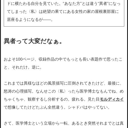
ドに横たわる自分を見ていた。“あなた方”とは違う“異者”になっ
てしまった〈私〉は絶望の果てにある女性の家の屋根裏部屋に
居座るようになるが――。
異者って大変だなぁ。
およそ100ページ、収録作品の中でもっとも長い表題作で思ったこ
と、それだけ。逆に。
これまでは異様なほどの風景描写に圧倒されてきたけど、最後に、
怒涛の心理描写。なんせこの〈私〉ったら医学博士なもんでね、め
ちゃくちゃ、観察するし分析するの。疲れる。見た目
モルディカイ
で想像してたけどたぶん全然違う。シャドバはやってない。
さて、医学博士という立場から一転、あるとき突然それまでとは真