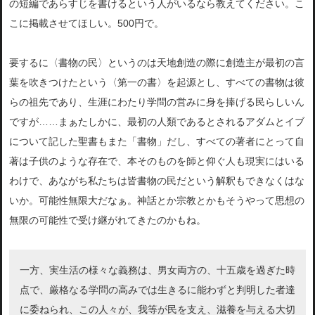
の短編であらすじを書けるという人がいるなら教えてください。こ
こに掲載させてほしい。
500円で。
要するに〈書物の民〉というのは天地創造の際に創造主が最初の言
葉を吹きつけたという〈第一の書〉を起源とし、すべての書物は彼
らの祖先であり、生涯にわたり学問の営みに身を捧げる民らしいん
ですが……まぁたしかに、最初の人類であるとされるアダムとイブ
について記した聖書もまた「書物」だし、すべての著者にとって自
著は子供のような存在で、本そのものを師と仰ぐ人も現実にはいる
わけで、あながち私たちは皆書物の民だという解釈もできなくはな
いか。可能性無限大だなぁ。神話とか宗教とかもそうやって思想の
無限の可能性で受け継がれてきたのかもね。
一方、実生活の様々な義務は、男女両方の、十五歳を過ぎた時
点で、厳格なる学問の高みでは生きるに能わずと判明した者達
に委ねられ、この人々が、我等が民を支え、滋養を与える大切