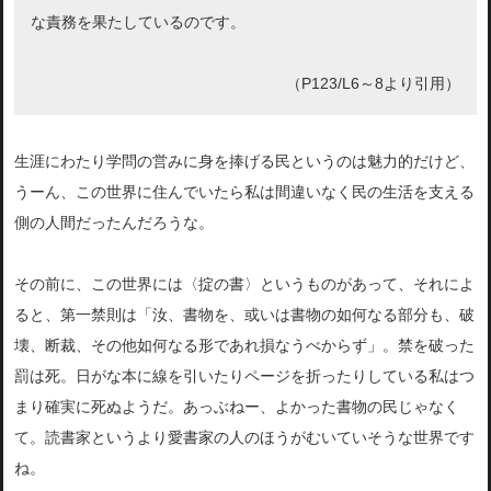
な責務を果たしているのです。
（P123/L6～8より引用）
生涯にわたり学問の営みに身を捧げる民というのは魅力的だけど、
うーん、この世界に住んでいたら私は間違いなく民の生活を支える
側の人間だったんだろうな。
その前に、この世界には〈掟の書〉というものがあって、それによ
ると、第一禁則は「汝、書物を、或いは書物の如何なる部分も、破
壊、断裁、その他如何なる形であれ損なうべからず」。禁を破った
罰は死。日がな本に線を引いたりページを折ったりしている私はつ
まり確実に死ぬようだ。あっぶねー、よかった書物の民じゃなく
て。読書家というより愛書家の人のほうがむいていそうな世界です
ね。