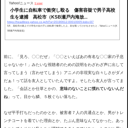
Yahoo!ニュース
1 user
小学生に自転車で衝突し殴る 傷害容疑で男子高校
生を逮捕 高松市（KSB瀬戸内海放...
https://headlines.yahoo.co.jp/hl?a=20190612-00010005-ksbv-l37
5月、高松市の路上で小学生の女の子に自転車で衝突した上、顔を殴ってけがをさせたと - Yahoo!ニュース(K
SB瀬戸内海放送)
前に、「見ろ、〇〇だぜ」「〇〇といえばあの有名な〇〇家の子息
じゃないか！」みたいな視聴者のための説明をわざわざ声に出して
言ってしまう（言わせてしまう）アニメの非現実な白々しさがダメ
だぁ！って話を友人としていたんですよ。そしたら友人が言ってま
した。「会話とか仕草とかの、
意味のないことに慣れていないんだ
ね
」って。目から鱗、５枚ぐらい落ちた。
なぜ平手打ちだったのかとか、被害者７人の共通点とか、男がトレ
ンチコートを着ていた理由とか、たぶん意味なんてなかった。あっ