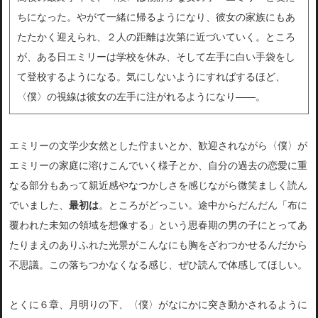
ちになった。やがて一緒に帰るようになり、彼女の家族にもあ
たたかく迎えられ、２人の距離は次第に近づいていく。ところ
が、ある日エミリーは学校を休み、そして左手に白い手袋をし
て登校するようになる。気にしないようにすればするほど、
〈僕〉の視線は彼女の左手に注がれるようになり――。
エミリーの文学少女然とした佇まいとか、歓迎されながら〈僕〉が
エミリーの家庭に溶けこんでいく様子とか、自分の過去の恋愛に重
なる部分もあって親近感やなつかしさを感じながら微笑ましく読ん
でいました、
最初は
。ところがどっこい。途中からだんだん「布に
覆われた未知の領域を想像する」という思春期の男の子にとってあ
たりまえのありふれた光景がこんなにも胸をざわつかせるんだから
不思議。この落ちつかなくなる感じ、ぜひ読んで体感してほしい。
とくに６章、月明りの下、〈僕〉がなにかに突き動かされるように