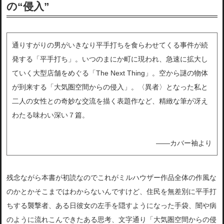
の“侵入”
通りすがりの男がいきなり平手打ちを食らわせてくる事件が続
発する「平手打ち」。いつのまにか町に現われ、急速に拡大し
ていく大型店舗をめぐる「The Next Thing」。空から謎の物体
が到来する「大気圏空間からの侵入」。〈異者〉となった私と
二人の女性との奇妙な交流を描く表題作など、精緻な筆が冴え
わたる味わい深い７篇。
――カバー袖より
残念ながら本書が初読なのでこれがミルハウザー作品全体の作風な
のかとかそこまではわからないんですけど、住民を無差別に平手打
ちする襲撃者、ある日彼女の左手を隠すようになった手袋、闇や病
のように流れこんできたある思考、文字通り「大気圏空間からの侵