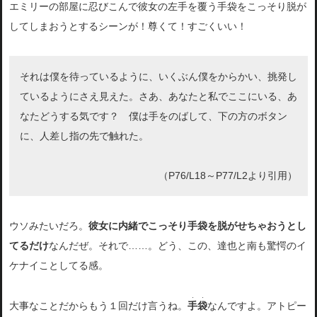
エミリーの部屋に忍びこんで彼女の左手を覆う手袋をこっそり脱が
してしまおうとするシーンが！尊くて！すごくいい！
それは僕を待っているように、いくぶん僕をからかい、挑発し
ているようにさえ見えた。さあ、あなたと私でここにいる、あ
なたどうする気です？ 僕は手をのばして、下の方のボタン
に、人差し指の先で触れた。
（P76/L18～P77/L2より引用）
ウソみたいだろ。
彼女に内緒でこっそり手袋を脱がせちゃおうとし
てるだけ
なんだぜ。それで……。どう、この、達也と南も驚愕のイ
ケナイことしてる感。
・・
大事なことだからもう１回だけ言うね。
手袋
なんですよ。アトピー