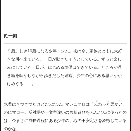
刻一刻
９歳。じき10歳になる少年・ジム。彼は今、家族とともに大好
きな川へ来ている。一日が動きだそうとしている。ずっと楽し
みにしていた一日が。はじめる準備はできている。ところが浮
き輪を転がしながら歩きだした途端、少年の心にある思いがか
けめぐる――。
メロー
水着はきつきつだけどだぶだぶ。マシュマロは「
ふわっと柔かい
」
のにマロー。反対語や一文字違いの言葉遊びをふんだんに使ったの
は、
今まさに成長過程にある少年の、心の不安定さを象徴している
のかな。