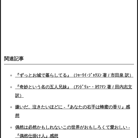
関連記事
『ずっとお城で暮らしてる』（ｼｬｰﾘｲ･ｼﾞｬｸｽﾝ 著 / 市田泉 訳）
『奇妙という名の五人兄妹』（ｱﾝﾄﾞﾘｭｰ・ｶｳﾌﾏﾝ 著 / 田内志文
訳）
嫌いだ、泣きたいほどに -『あなたの右手は蜂蜜の香り』感
想
偶然は必然かもしれないこの世界がおもしろくて愛おしい -
『偶然仕掛け人』感想