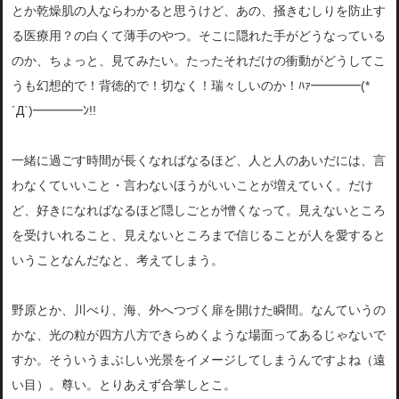
とか乾燥肌の人ならわかると思うけど、あの、掻きむしりを防止す
る医療用？の白くて薄手のやつ。そこに隠れた手がどうなっている
のか、ちょっと、見てみたい。たったそれだけの衝動がどうしてこ
うも幻想的で！背徳的で！切なく！瑞々しいのか！ﾊｧ━━━━(*
´Д`)━━━━ﾝ!!
一緒に過ごす時間が長くなればなるほど、人と人のあいだには、言
わなくていいこと・言わないほうがいいことが増えていく。だけ
ど、好きになればなるほど隠しごとが憎くなって。見えないところ
を受けいれること、見えないところまで信じることが人を愛すると
いうことなんだなと、考えてしまう。
野原とか、川べり、海、外へつづく扉を開けた瞬間。なんていうの
かな、光の粒が四方八方できらめくような場面ってあるじゃないで
すか。そういうまぶしい光景をイメージしてしまうんですよね（遠
い目）。尊い。とりあえず合掌しとこ。