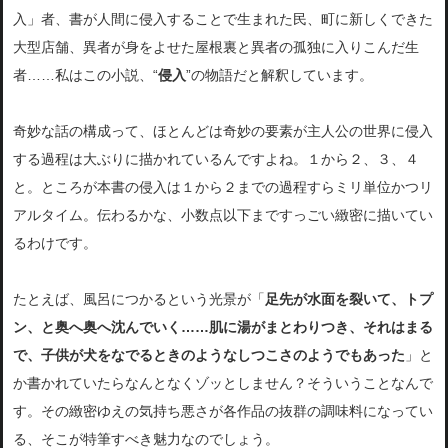
入」者、書が人間に侵入することで生まれた民、町に新しくできた
大型店舗、異者が身をよせた屋根裏と異者の孤独に入りこんだ生
者……私はこの小説、“
侵入
”の物語だと解釈しています。
奇妙な話の構成って、ほとんどは奇妙の要素が主人公の世界に侵入
する過程は大ぶりに描かれているんですよね。１から２、３、４
と。ところが本書の侵入は１から２までの過程すらミリ単位かつリ
アルタイム。伝わるかな、小数点以下まですっごい緻密に描いてい
るわけです。
たとえば、風呂につかるという光景が「
足先が水面を裂いて、トプ
ン、と奥へ奥へ沈んでいく……肌に湯がまとわりつき、それはまる
で、子供が犬をなでるときのようなしつこさのようでもあった
」と
か書かれていたらなんとなくゾッとしません？そういうことなんで
す。その緻密ゆえの気持ち悪さが各作品の抜群の調味料になってい
る、そこが特筆すべき魅力なのでしょう。