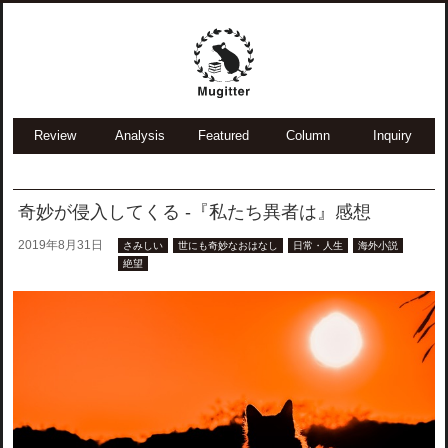
Review
Analysis
Featured
Column
Inquiry
奇妙が侵入してくる -『私たち異者は』感想
2019年8月31日
さみしい
世にも奇妙なおはなし
日常・人生
海外小説
絶望