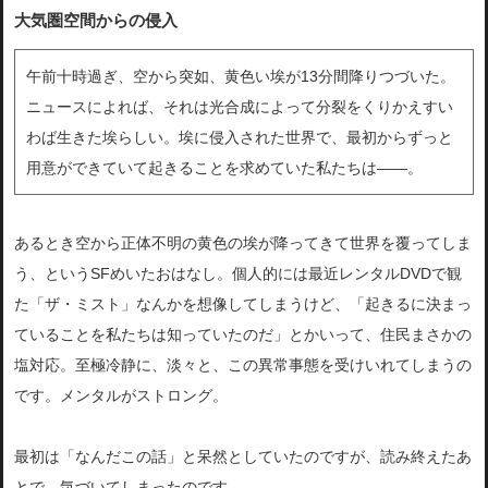
大気圏空間からの侵入
午前十時過ぎ、空から突如、黄色い埃が13分間降りつづいた。
ニュースによれば、それは光合成によって分裂をくりかえすい
わば生きた埃らしい。埃に侵入された世界で、最初からずっと
用意ができていて起きることを求めていた私たちは――。
あるとき空から正体不明の黄色の埃が降ってきて世界を覆ってしま
う、というSFめいたおはなし。個人的には最近レンタルDVDで観
た「ザ・ミスト」なんかを想像してしまうけど、「起きるに決まっ
ていることを私たちは知っていたのだ」とかいって、住民まさかの
塩対応。至極冷静に、淡々と、この異常事態を受けいれてしまうの
です。メンタルがストロング。
最初は「なんだこの話」と呆然としていたのですが、読み終えたあ
とで、気づいてしまったのです。