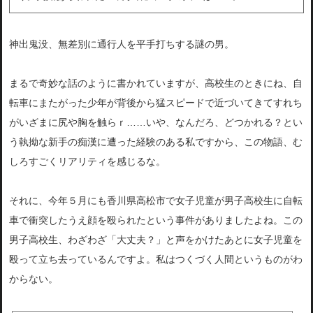
神出鬼没、無差別に通行人を平手打ちする謎の男。
まるで奇妙な話のように書かれていますが、高校生のときにね、自
転車にまたがった少年が背後から猛スピードで近づいてきてすれち
がいざまに尻や胸を触らｒ……いや、なんだろ、どつかれる？とい
う執拗な新手の痴漢に遭った経験のある私ですから、この物語、む
しろすごくリアリティを感じるな。
それに、今年５月にも香川県高松市で女子児童が男子高校生に自転
車で衝突したうえ顔を殴られたという事件がありましたよね。この
男子高校生、わざわざ「大丈夫？」と声をかけたあとに女子児童を
殴って立ち去っているんですよ。私はつくづく人間というものがわ
からない。