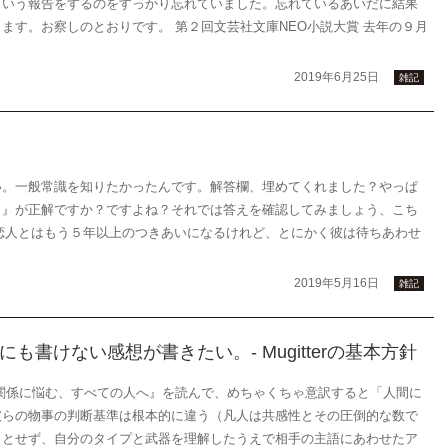
という報告をするのをすっかり忘れていました。忘れているあいだに結果
ます。お察しのとおりです。 第２回文芸社文庫NEO小説大賞 去年の９月
2019年6月25日
雑記
い。一般常識を知りたかったんです。解答欄、埋めてくれました？やっぱ
！』が正解ですか？ですよね？それでは答えを確認してみましょう、こち
。 恋人とはもう５年以上のつきあいになるけれど、とにかく彼は待ちあわせ
2019年5月16日
雑記
書けない感想が書きたい。- Mugitterの基本方針
関係に悩む、すべての人へ』を読んで、めちゃくちゃ意訳すると「人間に
彼らの物事の判断基準は根本的に違う（凡人は共感性とその圧倒的な数で
うとせず、自分のタイプと武器を理解したうえで相手の主語にあわせたア