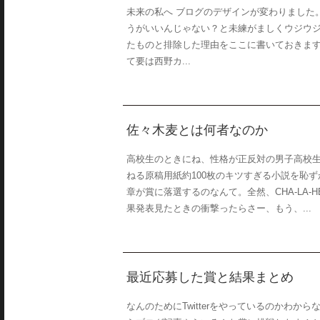
未来の私へ ブログのデザインが変わりました
うがいいんじゃない？と未練がましくウジウ
たものと排除した理由をここに書いておきます。
て要は西野カ...
佐々木麦とは何者なのか
高校生のときにね、性格が正反対の男子高校
ねる原稿用紙約100枚のキツすぎる小説を恥
章が賞に落選するのなんて。全然、CHA-LA-HE
果発表見たときの衝撃ったらさー、もう、...
最近応募した賞と結果まとめ
なんのためにTwitterをやっているのかわ