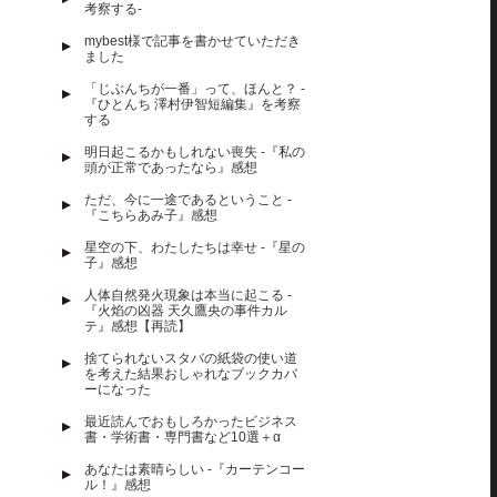
考察する-
mybest様で記事を書かせていただき
ました
「じぶんちが一番」って、ほんと？ -
『ひとんち 澤村伊智短編集』を考察
する
明日起こるかもしれない喪失 -『私の
頭が正常であったなら』感想
ただ、今に一途であるということ -
『こちらあみ子』感想
星空の下、わたしたちは幸せ -『星の
子』感想
人体自然発火現象は本当に起こる -
『火焰の凶器 天久鷹央の事件カル
テ』感想【再読】
捨てられないスタバの紙袋の使い道
を考えた結果おしゃれなブックカバ
ーになった
最近読んでおもしろかったビジネス
書・学術書・専門書など10選＋α
あなたは素晴らしい -『カーテンコー
ル！』感想