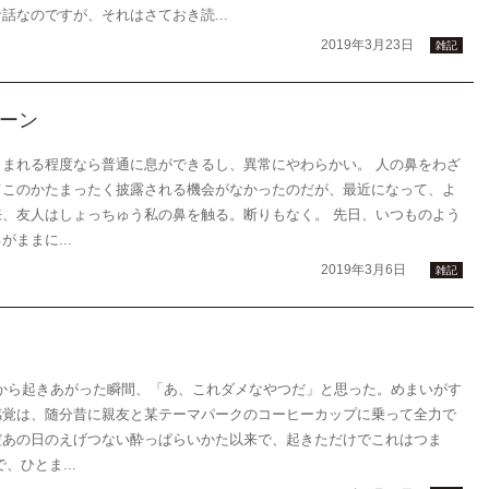
なのですが、それはさておき読...
2019年3月23日
雑記
ーン
まれる程度なら普通に息ができるし、異常にやわらかい。 人の鼻をわざ
てこのかたまったく披露される機会がなかったのだが、最近になって、よ
、友人はしょっちゅう私の鼻を触る。断りもなく。 先日、いつものよう
ままに...
2019年3月6日
雑記
団から起きあがった瞬間、「あ、これダメなやつだ」と思った。めまいがす
感覚は、随分昔に親友と某テーマパークのコーヒーカップに乗って全力で
だあの日のえげつない酔っぱらいかた以来で、起きただけでこれはつま
ひとま...