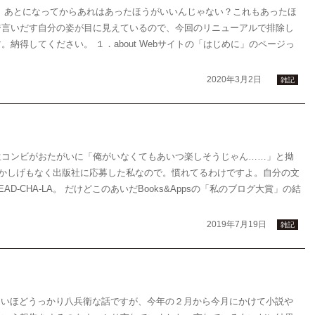
。あとになってからあれはあったほうがいいんじゃない？これもあったほ
ジ言いだす自分の姿が目に見えているので、今回のリニューアルで排除し
納得してください。 １．about Webサイトの「はじめに」のページっ
2020年3月2日
雑記
生コンビがおたがいに「俺がいなくてもあいつ楽しそうじゃん……」と拗
ずかしげもなく出版社に応募した私なので。慣れてるわけですよ。自分の文
AD-CHA-LA。 だけどこのあいだBooks&Appsの「私のブログ大賞」の結
2019年7月19日
雑記
からないほどうっかり八兵衛な話ですが、今年の２月から今月にかけて小説や