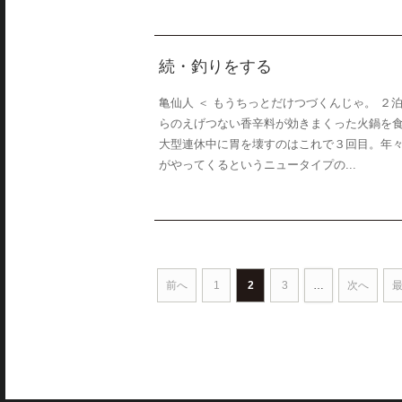
続・釣りをする
亀仙人 ＜ もうちっとだけつづくんじゃ。 
らのえげつない香辛料が効きまくった火鍋を
大型連休中に胃を壊すのはこれで３回目。年々
がやってくるというニュータイプの...
前へ
1
2
3
…
次へ