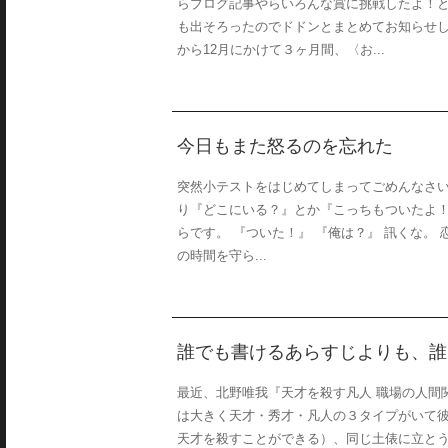
らブログ記事やらいろんな賞に挑戦したよ！
も出そろったのでドドンとまとめてお知らせし
から12月にかけて３ヶ月間、〈お...
今日もまた怒るのを忘れた
突然小テストをはじめてしまってごめんなさ
り『どこにいる？』とか『こっちもついたよ
らです。 『ついた！』 『俺は？』 訊くな
の時間を守ら...
誰でも書けるあらすじよりも、誰にも
最近、北野唯我『天才を殺す凡人 職場の人間
は大きく天才・秀才・凡人の３タイプがいて
天才を殺すことができる）、同じ土俵に立と