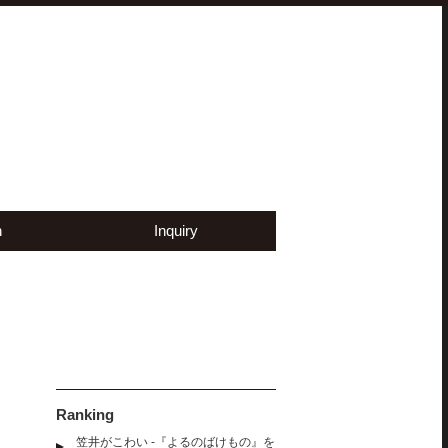
n
Inquiry
Ranking
笠井がこわい -『よるのばけもの』を