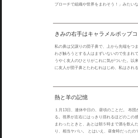
プローチで組織や世界をまわそう！」みたいな話
きみの右手はキャラメルポップコ
私の鼻は父譲りの団子鼻で、上から先端をつま
わざ触ろうとする人はまずいないので生まれ
うやく友人のひとりがこれに気がついた。以来
に友人が団子鼻とたわむれはじめ、私はされるが
熱と羊の記憶
１月13日、連休中日の、昼頃のことだ。 布
る。視界が左右にはっきり揺れるほどのこの
まわったときと、あとは朝５時まで酒を飲ん
り、相当ヤバい。 とはいえ、昼食時だったので、