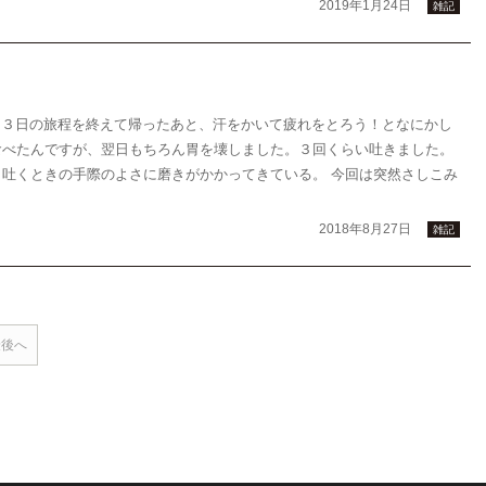
2019年1月24日
雑記
２泊３日の旅程を終えて帰ったあと、汗をかいて疲れをとろう！となにかし
食べたんですが、翌日もちろん胃を壊しました。３回くらい吐きました。
吐くときの手際のよさに磨きがかかってきている。 今回は突然さしこみ
2018年8月27日
雑記
最後へ