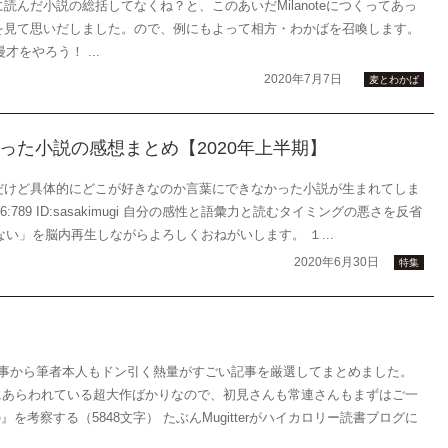
読んだ小説の総括してなくね？と、このあいだMilanoteにつくってあっ
ドを見て思いだしました。ので、例にもよって相方・わかばを召喚します。
をやろう！ ...
2020年7月7日
麦とわかば
った小説の感想まとめ【2020年上半期】
きだけど具体的にどこが好きなのか言葉にできなかった小説が生まれてしま
4:56:789 ID:sasakimugi 自分の感性と語彙力と読むタイミングの悪さを反省
い」を脳内再生しながらよろしくおねがいします。 １...
2020年6月30日
特集
感想記事から筆者本人もドン引く熱量がすごい記事を厳選してまとめました。
にあらわれている超大作ばかりなので、初見さんも常連さんもまずはご一
を考察する（5848文字） たぶんMugitterがハイカロリー読書ブログに