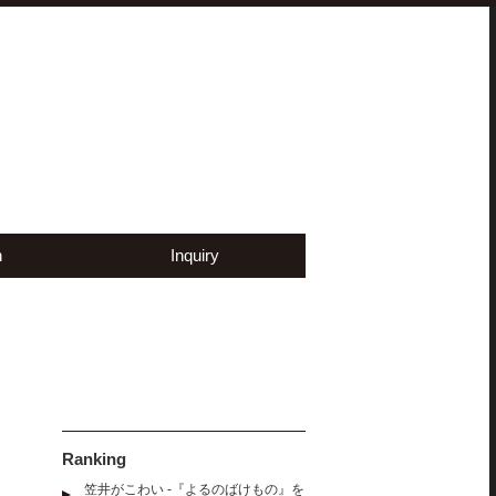
n
Inquiry
Ranking
笠井がこわい -『よるのばけもの』を