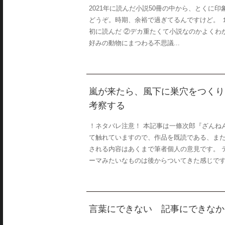
2021年に読んだ小説50冊の中から、とくに
どうぞ。時期、余裕で過ぎてるんですけど。 
初に読んだ ②デカ重たくて小説なのかよくわ
好みの動物にまつわる不思議...
嵐が来たら、風下に巣穴をつくり
考察する
！ネタバレ注意！ 本記事は一條次郎『ざんね
て触れていますので、作品を既読である、ま
される内容はあくまで筆者個人の意見です。 
ーマみたいなものは後からついてきた感じです。 
言葉にできない 記事にできなか