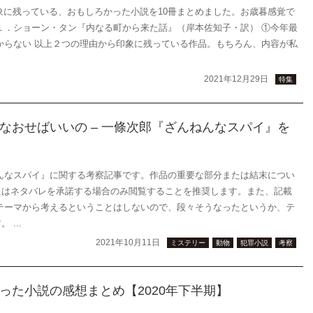
印象に残っている、おもしろかった小説を10冊まとめました。お歳暮感覚で
１．ショーン・タン『内なる町から来た話』（岸本佐知子・訳） ①今年最
からない 以上２つの理由から印象に残っている作品。もちろん、内容が私
2021年12月29日
特集
なおせばいいの – 一條次郎『ざんねんなスパイ』を
んなスパイ』に関する考察記事です。作品の重要な部分または結末につい
たはネタバレを承諾する場合のみ閲覧することを推奨します。また、記載
テーマから考えるということはしないので、段々そうなったというか、テ
...
2021年10月11日
ミステリー
動物
犯罪小説
考察
った小説の感想まとめ【2020年下半期】