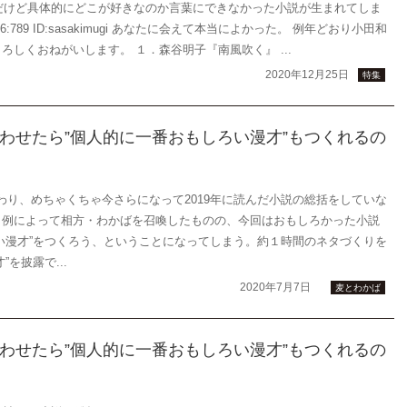
きだけど具体的にどこが好きなのか言葉にできなかった小説が生まれてしま
:56:789 ID:sasakimugi あなたに会えて本当によかった。 例年どおり小田和
しくおねがいします。 １．森谷明子『南風吹く』 ...
2020年12月25日
特集
わせたら”個人的に一番おもしろい漫才”もつくれるの
終わり、めちゃくちゃ今さらになって2019年に読んだ小説の総括をしていな
。例によって相方・わかばを召喚したものの、今回はおもしろかった小説
い漫才”をつくろう、ということになってしまう。約１時間のネタづくりを
を披露で...
2020年7月7日
麦とわかば
わせたら”個人的に一番おもしろい漫才”もつくれるの
】