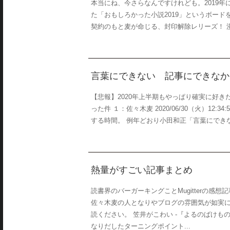
本当にね、今さらなんですけれども。2019年に
た「おもしろかった小説2019」というボー
契約のもと麦が命じる、封印解除レリーズ！ 漫才
言葉にできない 記事にできなか
【悲報】2020年上半期もやっぱり確実に好
った件 １：佐々木麦 2020/06/30（火）12:3
する時間。 例年どおり小田和正「言葉にできな
熱量がすごい記事まとめ
読書界のバーガーキングことMugitterの
佐々木麦の人となりやブログの雰囲気が如実
読ください。 笠井がこわい -『よるのばけもの』
なりだしたターニングポイント...