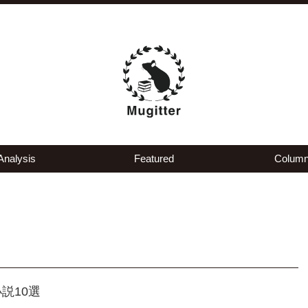
Analysis
Featured
Colum
説10選