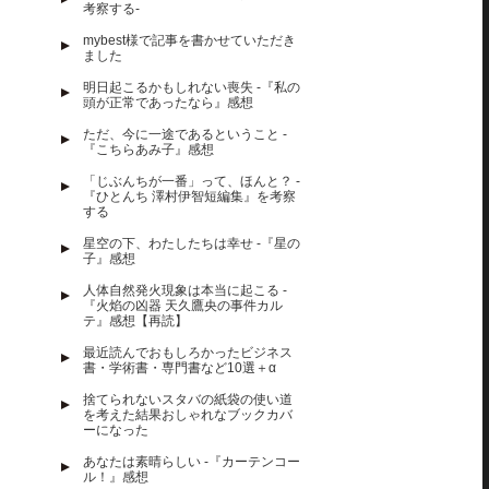
考察する-
mybest様で記事を書かせていただき
ました
明日起こるかもしれない喪失 -『私の
頭が正常であったなら』感想
ただ、今に一途であるということ -
『こちらあみ子』感想
「じぶんちが一番」って、ほんと？ -
『ひとんち 澤村伊智短編集』を考察
する
星空の下、わたしたちは幸せ -『星の
子』感想
人体自然発火現象は本当に起こる -
『火焰の凶器 天久鷹央の事件カル
テ』感想【再読】
最近読んでおもしろかったビジネス
書・学術書・専門書など10選＋α
捨てられないスタバの紙袋の使い道
を考えた結果おしゃれなブックカバ
ーになった
あなたは素晴らしい -『カーテンコー
ル！』感想