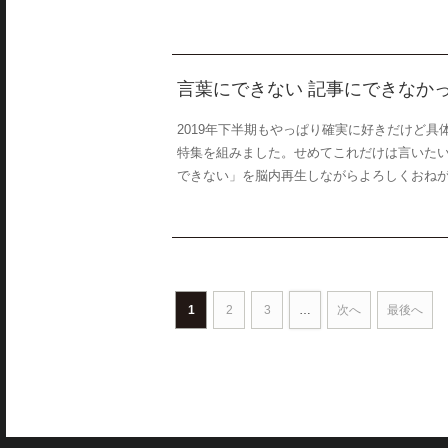
言葉にできない 記事にできなかっ
2019年下半期もやっぱり確実に好きだけど
特集を組みました。せめてこれだけは言いたい
できない」を脳内再生しながらよろしくおねがいしま
1
2
3
…
次へ
最後へ