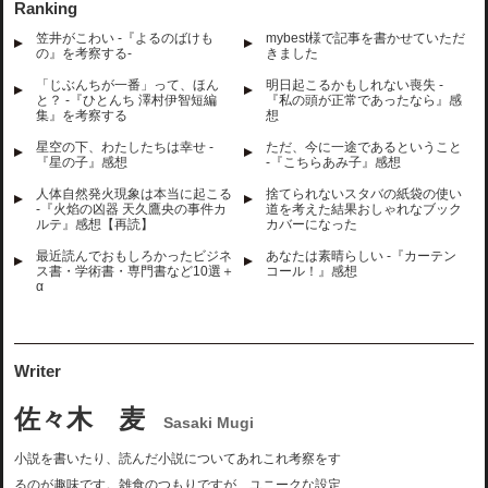
Ranking
笠井がこわい -『よるのばけも
mybest様で記事を書かせていただ
の』を考察する-
きました
「じぶんちが一番」って、ほん
明日起こるかもしれない喪失 -
と？ -『ひとんち 澤村伊智短編
『私の頭が正常であったなら』感
集』を考察する
想
星空の下、わたしたちは幸せ -
ただ、今に一途であるということ
『星の子』感想
-『こちらあみ子』感想
人体自然発火現象は本当に起こる
捨てられないスタバの紙袋の使い
-『火焰の凶器 天久鷹央の事件カ
道を考えた結果おしゃれなブック
ルテ』感想【再読】
カバーになった
最近読んでおもしろかったビジネ
あなたは素晴らしい -『カーテン
ス書・学術書・専門書など10選＋
コール！』感想
α
Writer
佐々木 麦
Sasaki Mugi
小説を書いたり、読んだ小説についてあれこれ考察をす
るのが趣味です。雑食のつもりですが、ユニークな設定