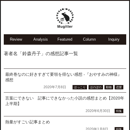
Review
Analysis
Featured
Column
Inquiry
著者名「鈴森丹子」の感想記事一覧
最終巻なのに好きすぎて要領を得ない感想 -『おやすみの神様』
感想
2020年7月8日
ほっこり
ほのぼの
動物
恋愛
言葉にできない 記事にできなかった小説の感想まとめ【2020年
上半期】
2020年6月30日
特集
熱量がすごい記事まとめ
2020年1月8日
特集