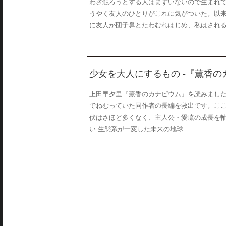
わざ触ろうとする人はまずいないので生まれ
うやく友人のひとりがこれに気がついた。以来
に友人が団子鼻とたわむれはじめ、私はされるが
少女を大人にするもの -『薫香
上田早夕里『薫香のカナピウム』を読みまし
でねむっていた同作者の長編を救出です。ここ
伏はさほど多くなく、主人公・愛琉の成長を軸
い 生態系が一変した未来の地球...