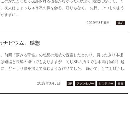
てこのかたまったく披露される機会がなかったのだが、最近になって、よ
、友人はしょっちゅう私の鼻を触る。断りもなく。 先日、いつものよう
ままに...
2019年3月6日
雑記
のカナピウム』感想
た。前回『夢みる葦笛』の感想の最後で宣言したとおり、買ったきり本棚
は短編と長編の違いでもありますが、同じSFの括りでも本書は物語に起
に、どっしり腰を据えて読むような作品でした。 静かで、とても騒々し
2019年3月5日
SF
ファンタジー
ミステリー
青春