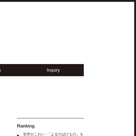
n
Inquiry
Ranking
笠井がこわい -『よるのばけもの』を