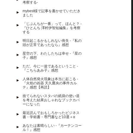
考察する-
mybest様で記事を書かせていただき
ました
「じぶんちが一番」って、ほんと？ -
『ひとんち 澤村伊智短編集』を考察
する
明日起こるかもしれない喪失 -『私の
頭が正常であったなら』感想
星空の下、わたしたちは幸せ -『星の
子』感想
ただ、今に一途であるということ -
『こちらあみ子』感想
人体自然発火現象は本当に起こる -
『火焰の凶器 天久鷹央の事件カル
テ』感想【再読】
捨てられないスタバの紙袋の使い道
を考えた結果おしゃれなブックカバ
ーになった
最近読んでおもしろかったビジネス
書・学術書・専門書など10選＋α
あなたは素晴らしい -『カーテンコー
ル！』感想