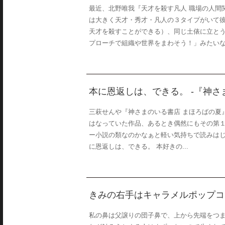
最近、北野唯我『天才を殺す凡人 職場の人間
は大きく天才・秀才・凡人の３タイプがいて
天才を殺すことができる）、同じ土俵に立と
プローチで組織や世界をまわそう！」みたいな話
本に恩返しは、できる。 -『神さ
三萩せんや『神さまのいる書店 まほろばの夏
はなっていた作品、あるとき偶然にもその第
ー小説の類なのかなぁと軽い気持ちで読みはじ
に恩返しは、できる。 本好きの...
きみの右手はキャラメルポップコ
私の鼻は父譲りの団子鼻で、上から先端をつま