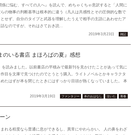
関係に悩む、すべての人へ』を読んで、めちゃくちゃ意訳すると「人間に
彼らの物事の判断基準は根本的に違う（凡人は共感性とその圧倒的な数で
うとせず、自分のタイプと武器を理解したうえで相手の主語にあわせたア
なのですが、それはさておき読...
2019年3月23日
雑記
まのいる書店 まほろばの夏』感想
』を読みました。以前書店の平積みで最新刊を見かけたことがあって気に
１作目を文庫で見つけたのでとうとう購入。ライトノベルとかキャラクタ
めたはずが本を閉じたときにはすっかり目頭が熱くなっていました。 本
2019年3月19日
ファンタジー
本のおはなし
泣いた
青春
ーン
まれる程度なら普通に息ができるし、異常にやわらかい。 人の鼻をわざ