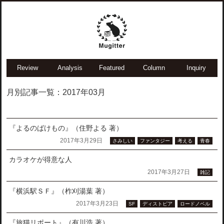
Review
Analysis
Featured
Column
Inquiry
月別記事一覧：2017年03月
『よるのばけもの』（住野よる 著）
2017年3月29日
さみしい
ファンタジー
考える
青春
カラオケが得意な人
2017年3月27日
雑記
『横浜駅ＳＦ』（柞刈湯葉 著）
2017年3月23日
SF
ディストピア
ロードノベル
『旅猫リポート』（有川浩 著）