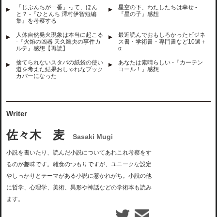
「じぶんちが一番」って、ほん
星空の下、わたしたちは幸せ -
と？ -『ひとんち 澤村伊智短編
『星の子』感想
集』を考察する
人体自然発火現象は本当に起こる
最近読んでおもしろかったビジネ
-『火焰の凶器 天久鷹央の事件カ
ス書・学術書・専門書など10選＋
ルテ』感想【再読】
α
捨てられないスタバの紙袋の使い
あなたは素晴らしい -『カーテン
道を考えた結果おしゃれなブック
コール！』感想
カバーになった
Writer
佐々木 麦
Sasaki Mugi
小説を書いたり、読んだ小説についてあれこれ考察をす
るのが趣味です。雑食のつもりですが、ユニークな設定
やしっかりとテーマがある小説に惹かれがち。小説の他
に哲学、心理学、美術、異形や神話などの学術本も読み
ます。