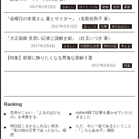
2017年3月15日
さみしい
ロードノベル
動物
友情
家族
『金曜日の本屋さん 夏とサイダー』（名取佐和子 著）
2017年3月10日
ほっこり
仕事
本のおはなし
『大正箱娘 見習い記者と謎解き姫』（紅玉いづき 著）
2017年3月4日
さみしい
幻想的な光景
時代小説
考える
【特集】部屋に飾りたくなる秀逸な装幀５選
2017年3月4日
特集
Ranking
笠井がこわい -『よるのばけも
mybest様で記事を書かせていただ
の』を考察する-
きました
明日起こるかもしれない喪失 -
ただ、今に一途であるということ
『私の頭が正常であったなら』感
-『こちらあみ子』感想
想